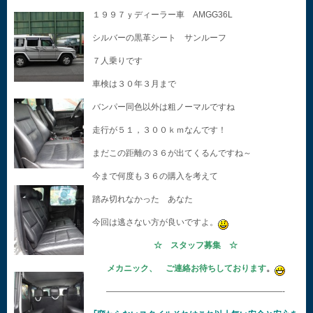
１９９７ｙディーラー車 AMGG36L
シルバーの黒革シート サンルーフ
７人乗りです
車検は３０年３月まで
バンパー同色以外は粗ノーマルですね
走行が５１，３００ｋｍなんです！
まだこの距離の３６が出てくるんですね～
今まで何度も３６の購入を考えて
踏み切れなかった あなた
今回は逃さない方が良いですよ。
☆ スタッフ募集 ☆
メカニック、 ご連絡お待ちしております
。
—————————————————————-