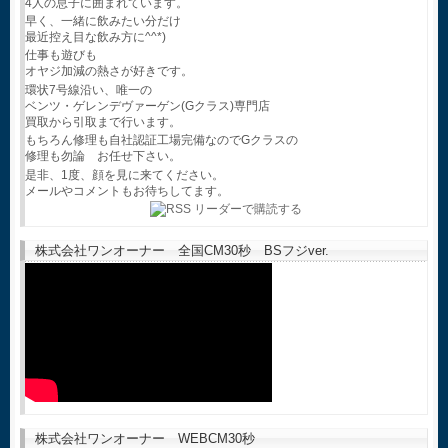
4人の息子に囲まれています。
早く、一緒に飲みたい分だけ
最近控え目な飲み方に^^*)
仕事も遊びも
オヤジ加減の熱さが好きです。
環状7号線沿い、唯一の
ベンツ・ゲレンデヴァーゲン(Gクラス)専門店
買取から引取まで行います。
もちろん修理も自社認証工場完備なのでGクラスの
修理も勿論 お任せ下さい。
是非、1度、顔を見に来てください。
メールやコメントもお待ちしてます。
株式会社ワンオーナー 全国CM30秒 BSフジver.
株式会社ワンオーナー WEBCM30秒