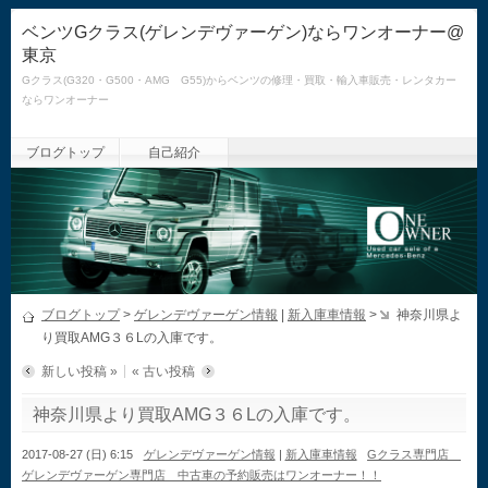
ベンツGクラス(ゲレンデヴァーゲン)ならワンオーナー@
東京
Gクラス(G320・G500・AMG G55)からベンツの修理・買取・輸入車販売・レンタカー
ならワンオーナー
ブログトップ
自己紹介
ブログトップ
>
ゲレンデヴァーゲン情報
|
新入庫車情報
>
神奈川県よ
り買取AMG３６Lの入庫です。
新しい投稿 »
« 古い投稿
神奈川県より買取AMG３６Lの入庫です。
2017-08-27 (日) 6:15
ゲレンデヴァーゲン情報
|
新入庫車情報
Gクラス専門店
ゲレンデヴァーゲン専門店 中古車の予約販売はワンオーナー！！