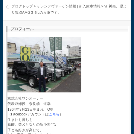
ブログトップ
>
ゲレンデヴァーゲン情報
|
新入庫車情報
>
神奈川県よ
り買取AMG３６Lの入庫です。
プロフィール
株式会社ワンオーナー
代表取締役 奈良橋 道幸
1964年3月23日生まれ O型
（Facebookアカウントは
こちら
）
生まれも育ちも
葛飾、柴又となりの新小岩^^)/
子ども好きが高じて、