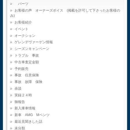
パーツ
お客様の声 オーナーズボイス (掲載を許可して下さったお客様の
み)
お客様紹介
イベント
オークション
ゲレンデヴァーゲン情報
シーズンキャンペーン
トラブル 事故
中古車査定金額
予約販売
事故 任意保険
事故 故障 保険
余談
実録２４時
御報告
新入庫車情報
新車 AMG Mベンツ
最近見聞きした話
未分類