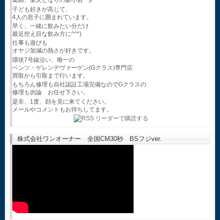
葛飾、柴又となりの新小岩^^)/
子ども好きが高じて、
4人の息子に囲まれています。
早く、一緒に飲みたい分だけ
最近控え目な飲み方に^^*)
仕事も遊びも
オヤジ加減の熱さが好きです。
環状7号線沿い、唯一の
ベンツ・ゲレンデヴァーゲン(Gクラス)専門店
買取から引取まで行います。
もちろん修理も自社認証工場完備なのでGクラスの
修理も勿論 お任せ下さい。
是非、1度、顔を見に来てください。
メールやコメントもお待ちしてます。
株式会社ワンオーナー 全国CM30秒 BSフジver.