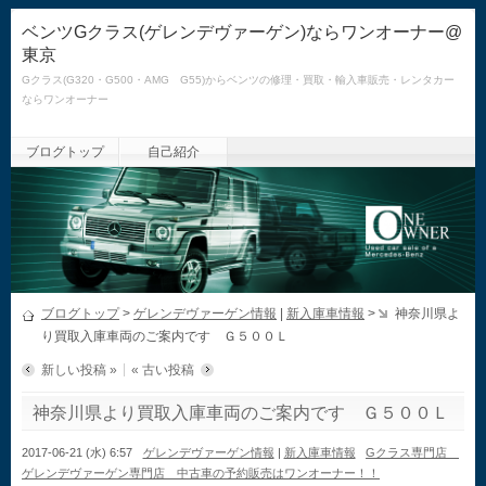
ベンツGクラス(ゲレンデヴァーゲン)ならワンオーナー@
東京
Gクラス(G320・G500・AMG G55)からベンツの修理・買取・輸入車販売・レンタカー
ならワンオーナー
ブログトップ
自己紹介
ブログトップ
>
ゲレンデヴァーゲン情報
|
新入庫車情報
>
神奈川県よ
り買取入庫車両のご案内です Ｇ５００Ｌ
新しい投稿 »
« 古い投稿
神奈川県より買取入庫車両のご案内です Ｇ５００Ｌ
2017-06-21 (水) 6:57
ゲレンデヴァーゲン情報
|
新入庫車情報
Gクラス専門店
ゲレンデヴァーゲン専門店 中古車の予約販売はワンオーナー！！