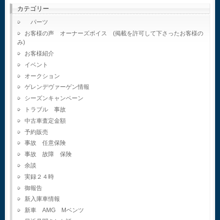
カテゴリー
パーツ
お客様の声 オーナーズボイス (掲載を許可して下さったお客様の
み)
お客様紹介
イベント
オークション
ゲレンデヴァーゲン情報
シーズンキャンペーン
トラブル 事故
中古車査定金額
予約販売
事故 任意保険
事故 故障 保険
余談
実録２４時
御報告
新入庫車情報
新車 AMG Mベンツ