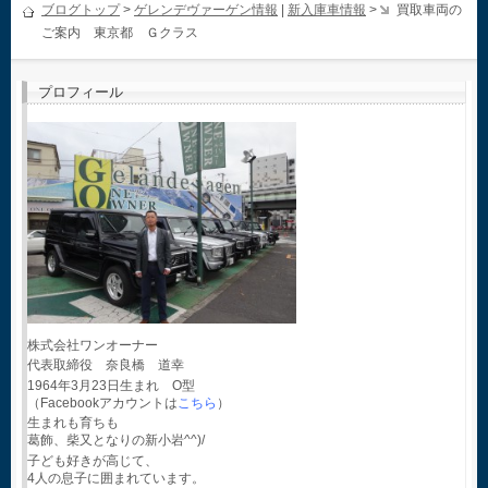
ブログトップ
>
ゲレンデヴァーゲン情報
|
新入庫車情報
>
買取車両の
ご案内 東京都 Ｇクラス
プロフィール
株式会社ワンオーナー
代表取締役 奈良橋 道幸
1964年3月23日生まれ O型
（Facebookアカウントは
こちら
）
生まれも育ちも
葛飾、柴又となりの新小岩^^)/
子ども好きが高じて、
4人の息子に囲まれています。