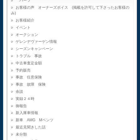
パーツ
お客様の声 オーナーズボイス (掲載を許可して下さったお客様の
み)
お客様紹介
イベント
オークション
ゲレンデヴァーゲン情報
シーズンキャンペーン
トラブル 事故
中古車査定金額
予約販売
事故 任意保険
事故 故障 保険
余談
実録２４時
御報告
新入庫車情報
新車 AMG Mベンツ
最近見聞きした話
未分類