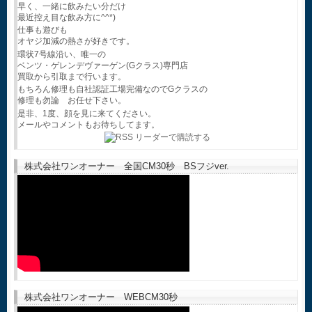
早く、一緒に飲みたい分だけ
最近控え目な飲み方に^^*)
仕事も遊びも
オヤジ加減の熱さが好きです。
環状7号線沿い、唯一の
ベンツ・ゲレンデヴァーゲン(Gクラス)専門店
買取から引取まで行います。
もちろん修理も自社認証工場完備なのでGクラスの
修理も勿論 お任せ下さい。
是非、1度、顔を見に来てください。
メールやコメントもお待ちしてます。
株式会社ワンオーナー 全国CM30秒 BSフジver.
株式会社ワンオーナー WEBCM30秒