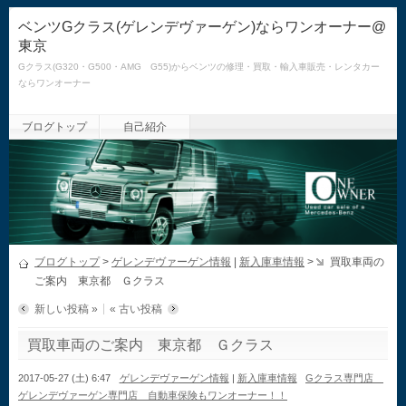
ベンツGクラス(ゲレンデヴァーゲン)ならワンオーナー@
東京
Gクラス(G320・G500・AMG G55)からベンツの修理・買取・輸入車販売・レンタカー
ならワンオーナー
ブログトップ
自己紹介
ブログトップ
>
ゲレンデヴァーゲン情報
|
新入庫車情報
>
買取車両の
ご案内 東京都 Ｇクラス
新しい投稿 »
« 古い投稿
買取車両のご案内 東京都 Ｇクラス
2017-05-27 (土) 6:47
ゲレンデヴァーゲン情報
|
新入庫車情報
Gクラス専門店
ゲレンデヴァーゲン専門店 自動車保険もワンオーナー！！