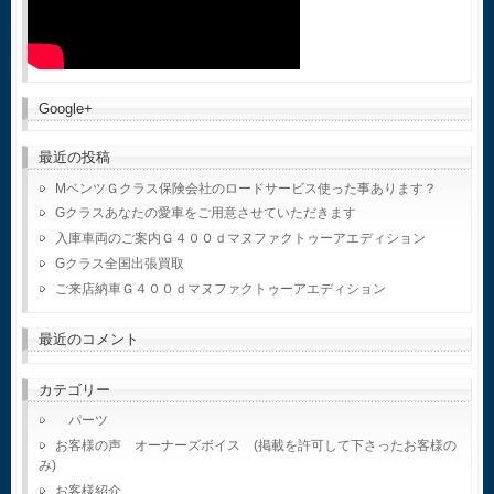
Google+
最近の投稿
MベンツＧクラス保険会社のロードサービス使った事あります？
Gクラスあなたの愛車をご用意させていただきます
入庫車両のご案内Ｇ４００ｄマヌファクトゥーアエディション
Gクラス全国出張買取
ご来店納車Ｇ４００ｄマヌファクトゥーアエディション
最近のコメント
カテゴリー
パーツ
お客様の声 オーナーズボイス (掲載を許可して下さったお客様の
み)
お客様紹介