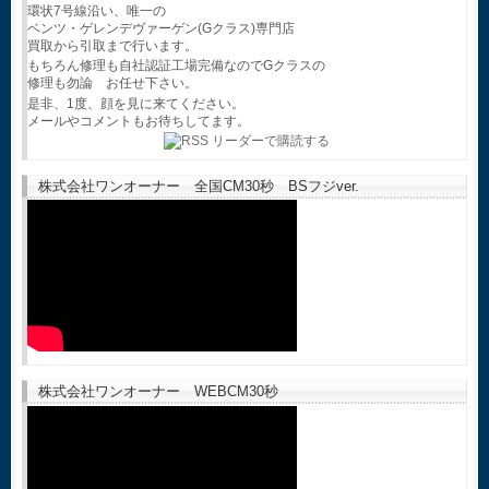
環状7号線沿い、唯一の
ベンツ・ゲレンデヴァーゲン(Gクラス)専門店
買取から引取まで行います。
もちろん修理も自社認証工場完備なのでGクラスの
修理も勿論 お任せ下さい。
是非、1度、顔を見に来てください。
メールやコメントもお待ちしてます。
株式会社ワンオーナー 全国CM30秒 BSフジver.
株式会社ワンオーナー WEBCM30秒