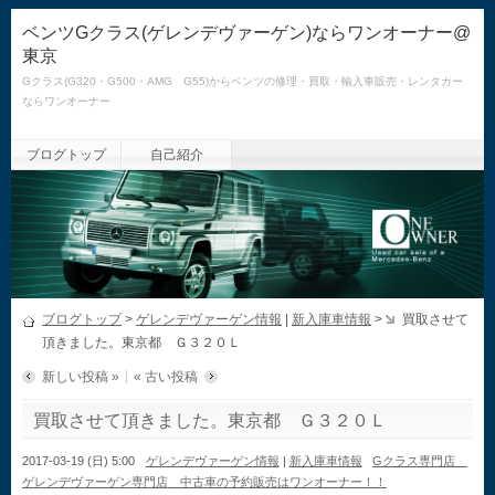
ベンツGクラス(ゲレンデヴァーゲン)ならワンオーナー@
東京
Gクラス(G320・G500・AMG G55)からベンツの修理・買取・輸入車販売・レンタカー
ならワンオーナー
ブログトップ
自己紹介
ブログトップ
>
ゲレンデヴァーゲン情報
|
新入庫車情報
>
買取させて
頂きました。東京都 Ｇ３２０Ｌ
新しい投稿 »
« 古い投稿
買取させて頂きました。東京都 Ｇ３２０Ｌ
2017-03-19 (日) 5:00
ゲレンデヴァーゲン情報
|
新入庫車情報
Gクラス専門店
ゲレンデヴァーゲン専門店 中古車の予約販売はワンオーナー！！