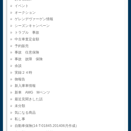
イベント
オークション
ゲレンデヴァーゲン情報
シーズンキャンペーン
トラブル 事故
中古車査定金額
予約販売
事故 任意保険
事故 故障 保険
余談
実録２４時
御報告
新入庫車情報
新車 AMG Mベンツ
最近見聞きした話
未分類
気になる商品
私し事
自動車保険(14-T-01845.201406月作成）