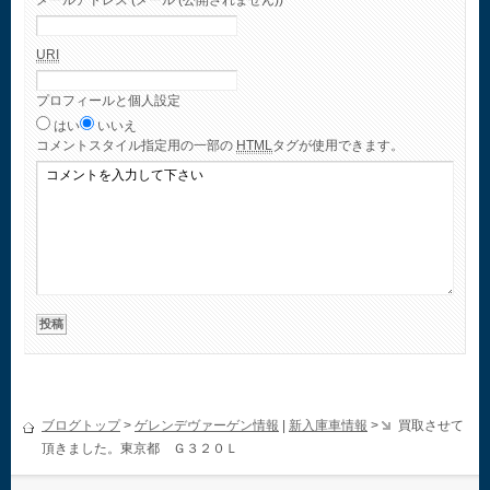
メールアドレス (メール (公開されません))
URI
プロフィールと個人設定
はい
いいえ
コメント
スタイル指定用の一部の
HTML
タグが使用できます。
ブログトップ
>
ゲレンデヴァーゲン情報
|
新入庫車情報
>
買取させて
頂きました。東京都 Ｇ３２０Ｌ