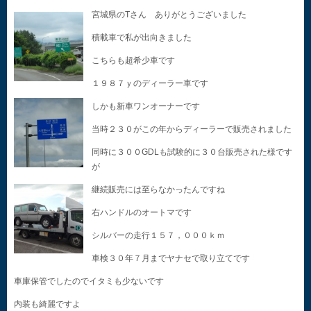
宮城県のTさん ありがとうございました
積載車で私が出向きました
こちらも超希少車です
１９８７ｙのディーラー車です
しかも新車ワンオーナーです
当時２３０がこの年からディーラーで販売されました
同時に３００GDLも試験的に３０台販売された様です
が
継続販売には至らなかったんですね
右ハンドルのオートマです
シルバーの走行１５７，０００ｋｍ
車検３０年７月までヤナセで取り立てです
車庫保管でしたのでイタミも少ないです
内装も綺麗ですよ