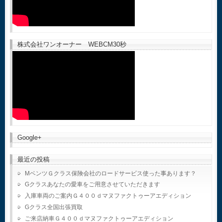
株式会社ワンオーナー WEBCM30秒
Google+
最近の投稿
MベンツＧクラス保険会社のロードサービス使った事あります？
Gクラスあなたの愛車をご用意させていただきます
入庫車両のご案内Ｇ４００ｄマヌファクトゥーアエディション
Gクラス全国出張買取
ご来店納車Ｇ４００ｄマヌファクトゥーアエディション