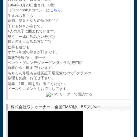
1964年3月23日生まれ O型
（Facebookアカウントは
こちら
）
生まれも育ちも
葛飾、柴又となりの新小岩^^)/
子ども好きが高じて、
4人の息子に囲まれています。
早く、一緒に飲みたい分だけ
最近控え目な飲み方に^^*)
仕事も遊びも
オヤジ加減の熱さが好きです。
環状7号線沿い、唯一の
ベンツ・ゲレンデヴァーゲン(Gクラス)専門店
買取から引取まで行います。
もちろん修理も自社認証工場完備なのでGクラスの
修理も勿論 お任せ下さい。
是非、1度、顔を見に来てください。
メールやコメントもお待ちしてます。
株式会社ワンオーナー 全国CM30秒 BSフジver.