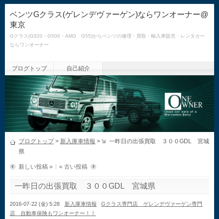
ベンツGクラス(ゲレンデヴァーゲン)ならワンオーナー@
東京
Gクラス(G320・G500・AMG G55)からベンツの修理・買取・輸入車販売・レンタカー
ならワンオーナー
ブログトップ
自己紹介
ブログトップ
>
新入庫車情報
>
一昨日の出張買取 ３００GDL 宮城
県
新しい投稿 »
« 古い投稿
一昨日の出張買取 ３００GDL 宮城県
2016-07-22 (金) 5:28
新入庫車情報
Gクラス専門店 ゲレンデヴァーゲン専門
店 自動車保険もワンオーナー！！