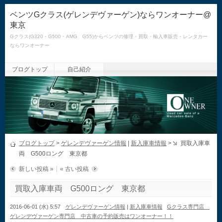
ベンツGクラス(ゲレンデヴァーゲン)ならワンオーナー@
東京
Gクラス(G320・G500・AMG G55)からベンツの修理・買取・輸入車販売・レンタカー
ならワンオーナー
ブログトップ
自己紹介
ブログトップ
>
ゲレンデヴァーゲン情報
|
新入庫車情報
>
買取入庫車
両 G500ロング 東京都
新しい投稿 »
« 古い投稿
買取入庫車両 G500ロング 東京都
2016-06-01 (水) 5:57
ゲレンデヴァーゲン情報
|
新入庫車情報
Gクラス専門店
ゲレンデヴァーゲン専門店 中古車の予約販売はワンオーナー！！