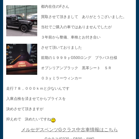
都内在住のFさん
買取させて頂きまして ありがとうございました。
当社でご購入の車ではありませんでしたが
３年前から整備、車検とお付き合い
させて頂いておりました
前期の１９９９ｙG500ロング ブラバス仕様
オプシリアンブラック 黒革シート ＳＲ
０３ｙミラーウィンカー
走行７８，０００ｋｍと少ないんです
入庫点検を済ませてからプライスを
決めさせて頂きますが
抑えめで 決めたいですね
メルセデスベンツGクラス中古車情報はこちら