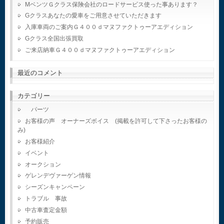
MベンツＧクラス保険会社のロードサービス使った事あります？
Gクラスあなたの愛車をご用意させていただきます
入庫車両のご案内Ｇ４００ｄマヌファクトゥーアエディション
Gクラス全国出張買取
ご来店納車Ｇ４００ｄマヌファクトゥーアエディション
最近のコメント
カテゴリー
パーツ
お客様の声 オーナーズボイス (掲載を許可して下さったお客様の
み)
お客様紹介
イベント
オークション
ゲレンデヴァーゲン情報
シーズンキャンペーン
トラブル 事故
中古車査定金額
予約販売