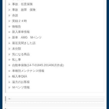
事故 任意保険
事故 故障 保険
余談
実録２４時
御報告
新入庫車情報
新車 AMG Mベンツ
最近見聞きした話
未分類
気になる商品
私し事
自動車保険(14-T-01845.201406月作成）
車種別メンテナンス情報
輸入車Q&A
遠方のお客様
Ｍベンツ情報
–