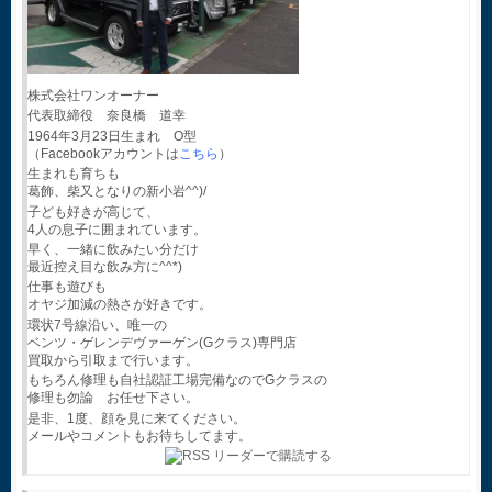
株式会社ワンオーナー
代表取締役 奈良橋 道幸
1964年3月23日生まれ O型
（Facebookアカウントは
こちら
）
生まれも育ちも
葛飾、柴又となりの新小岩^^)/
子ども好きが高じて、
4人の息子に囲まれています。
早く、一緒に飲みたい分だけ
最近控え目な飲み方に^^*)
仕事も遊びも
オヤジ加減の熱さが好きです。
環状7号線沿い、唯一の
ベンツ・ゲレンデヴァーゲン(Gクラス)専門店
買取から引取まで行います。
もちろん修理も自社認証工場完備なのでGクラスの
修理も勿論 お任せ下さい。
是非、1度、顔を見に来てください。
メールやコメントもお待ちしてます。