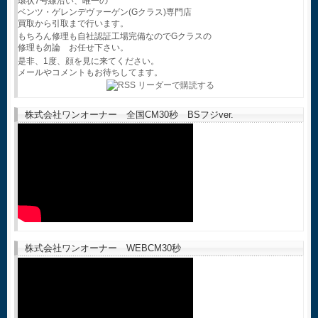
環状7号線沿い、唯一の
ベンツ・ゲレンデヴァーゲン(Gクラス)専門店
買取から引取まで行います。
もちろん修理も自社認証工場完備なのでGクラスの
修理も勿論 お任せ下さい。
是非、1度、顔を見に来てください。
メールやコメントもお待ちしてます。
株式会社ワンオーナー 全国CM30秒 BSフジver.
株式会社ワンオーナー WEBCM30秒