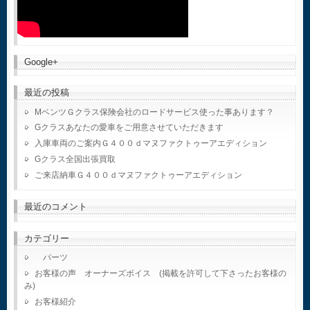
Google+
最近の投稿
MベンツＧクラス保険会社のロードサービス使った事あります？
Gクラスあなたの愛車をご用意させていただきます
入庫車両のご案内Ｇ４００ｄマヌファクトゥーアエディション
Gクラス全国出張買取
ご来店納車Ｇ４００ｄマヌファクトゥーアエディション
最近のコメント
カテゴリー
パーツ
お客様の声 オーナーズボイス (掲載を許可して下さったお客様の
み)
お客様紹介