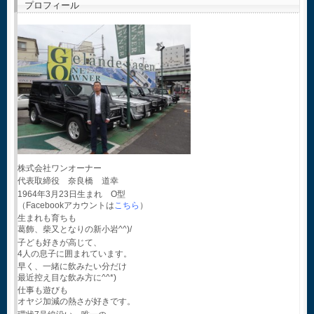
プロフィール
株式会社ワンオーナー
代表取締役 奈良橋 道幸
1964年3月23日生まれ O型
（Facebookアカウントは
こちら
）
生まれも育ちも
葛飾、柴又となりの新小岩^^)/
子ども好きが高じて、
4人の息子に囲まれています。
早く、一緒に飲みたい分だけ
最近控え目な飲み方に^^*)
仕事も遊びも
オヤジ加減の熱さが好きです。