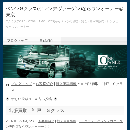
ベンツGクラス(ゲレンデヴァーゲン)ならワンオーナー@
東京
Gクラス(G320・G500・AMG G55)からベンツの修理・買取・輸入車販売・レンタカー
ならワンオーナー
ブログトップ
自己紹介
ブログトップ
>
お客様紹介
|
新入庫車情報
>
出張買取 神戸 Ｇクラ
ス
新しい投稿 »
« 古い投稿
出張買取 神戸 Ｇクラス
2016-03-25 (金) 5:39
お客様紹介
|
新入庫車情報
Gクラス ゲレンデヴァーゲ
ン専門店ならワンオーナー！！