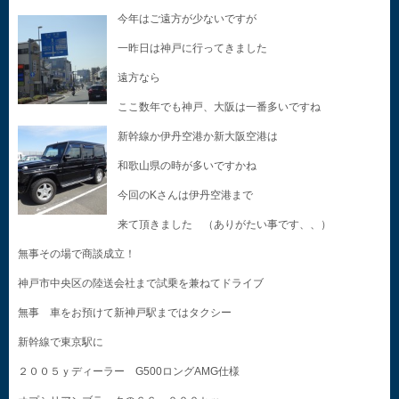
今年はご遠方が少ないですが
一昨日は神戸に行ってきました
遠方なら
ここ数年でも神戸、大阪は一番多いですね
新幹線か伊丹空港か新大阪空港は
和歌山県の時が多いですかね
今回のKさんは伊丹空港まで
来て頂きました （ありがたい事です、、）
無事その場で商談成立！
神戸市中央区の陸送会社まで試乗を兼ねてドライブ
無事 車をお預けて新神戸駅まではタクシー
新幹線で東京駅に
２００５ｙディーラー G500ロングAMG仕様