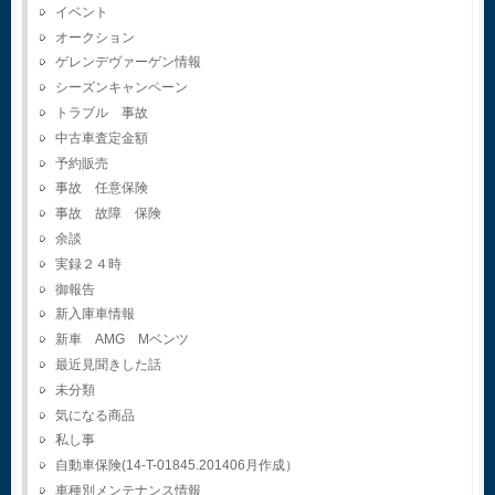
イベント
オークション
ゲレンデヴァーゲン情報
シーズンキャンペーン
トラブル 事故
中古車査定金額
予約販売
事故 任意保険
事故 故障 保険
余談
実録２４時
御報告
新入庫車情報
新車 AMG Mベンツ
最近見聞きした話
未分類
気になる商品
私し事
自動車保険(14-T-01845.201406月作成）
車種別メンテナンス情報