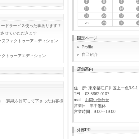
7
8
9
1
14
15
16
1
21
22
23
2
29
30
3
28
ロードサービス使った事あります？
意させていただきます
固定ページ
マヌファクトゥーアエディション
Profile
自己紹介
ァクトゥーアエディション
店舗案内
住 所: 東京都江戸川区上一色3-9-1
TEL : 03-5662-0107
mail :
お問い合わせ
ス (掲載を許可して下さったお客様
営業日 : 年中無休
営業時間 : 9:00～19:00
外部PR