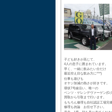
子ども好きが高じて、
4人の息子に囲まれています。
早く、一緒に飲みたい分だけ
最近控え目な飲み方に^^*)
仕事も遊びも
オヤジ加減の熱さが好きです。
環状7号線沿い、唯一の
ベンツ・ゲレンデヴァーゲン(G
買取から引取まで行います。
もちろん修理も自社認証工場完
修理も勿論 お任せ下さい。