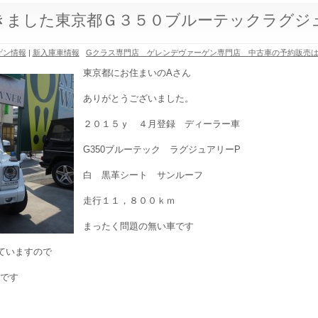
きました東京都Ｇ３５０ブルーテックラグジ
ゲン情報
|
新入庫車情報
Gクラス専門店 ゲレンデヴァーゲン専門店 中古車の予約販売
東京都にお住まいのAさん
ありがとうございました。
２０１５ｙ ４月登録 ディーラー車
G350ブルーテック ラグジュアリーP
白 黒革シート サンルーフ
走行１１，８００ｋｍ
まったく問題の無い車です
ていますので
えです