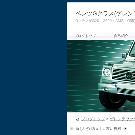
ベンツGクラス(ゲレン
Gクラス(G320・G500・AMG
ブログトップ
自己紹介
ブログトップ
>
ゲレンデヴァ
新しい投稿 »
« 古い投稿