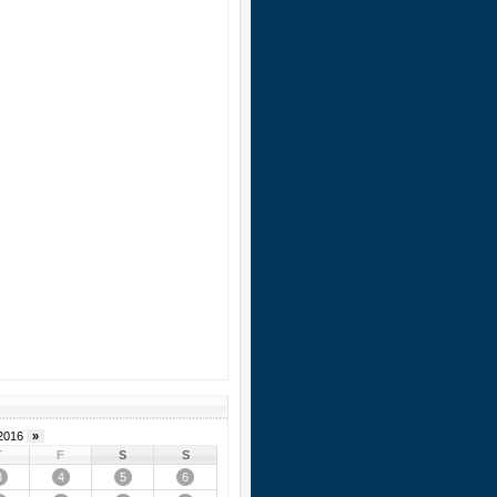
2016
»
T
F
S
S
3
4
5
6