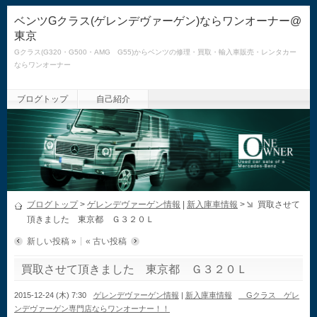
ベンツGクラス(ゲレンデヴァーゲン)ならワンオーナー@
東京
Gクラス(G320・G500・AMG G55)からベンツの修理・買取・輸入車販売・レンタカー
ならワンオーナー
ブログトップ
自己紹介
ブログトップ
>
ゲレンデヴァーゲン情報
|
新入庫車情報
>
買取させて
頂きました 東京都 Ｇ３２０Ｌ
新しい投稿 »
« 古い投稿
買取させて頂きました 東京都 Ｇ３２０Ｌ
2015-12-24 (木) 7:30
ゲレンデヴァーゲン情報
|
新入庫車情報
Gクラス ゲレ
ンデヴァーゲン専門店ならワンオーナー！！