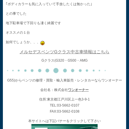
｢ボディカラーも気に入っていて手放したくは無かった｣
との事でした
地下駐車場で下回りも凄く綺麗です
オススメの１台
如何でしょうか、、、
メルセデスベンツGクラス中古車情報はこちら
Gクラス(G320・G500・AMG
G55)からベンツの修理・買取・輸入車販売・レンタカーならワンオーナー
会社名：株式会社
ワンオーナー
住所:東京都江戸川区上一色3-9-1
TEL:03-5662-0107
FAX:03-5662-0108
本サイトへは下記バナーをクリックして下さい