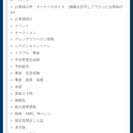
パーツ
お客様の声 オーナーズボイス (掲載を許可して下さったお客様の
み)
お客様紹介
イベント
オークション
ゲレンデヴァーゲン情報
シーズンキャンペーン
トラブル 事故
中古車査定金額
予約販売
事故 任意保険
事故 故障 保険
余談
実録２４時
御報告
新入庫車情報
新車 AMG Mベンツ
最近見聞きした話
未分類