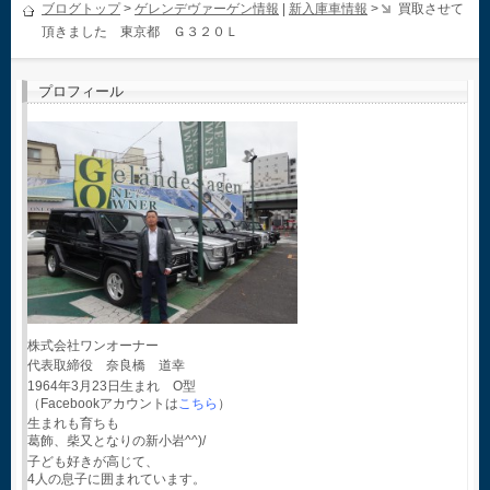
ブログトップ
>
ゲレンデヴァーゲン情報
|
新入庫車情報
>
買取させて
頂きました 東京都 Ｇ３２０Ｌ
プロフィール
株式会社ワンオーナー
代表取締役 奈良橋 道幸
1964年3月23日生まれ O型
（Facebookアカウントは
こちら
）
生まれも育ちも
葛飾、柴又となりの新小岩^^)/
子ども好きが高じて、
4人の息子に囲まれています。