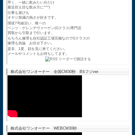
早く、一緒に飲みたい分だけ
最近控え目な飲み方に^^*)
仕事も遊びも
オヤジ加減の熱さが好きです。
環状7号線沿い、唯一の
ベンツ・ゲレンデヴァーゲン(Gクラス)専門店
買取から引取まで行います。
もちろん修理も自社認証工場完備なのでGクラスの
修理も勿論 お任せ下さい。
是非、1度、顔を見に来てください。
メールやコメントもお待ちしてます。
株式会社ワンオーナー 全国CM30秒 BSフジver.
株式会社ワンオーナー WEBCM30秒