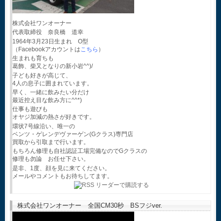
株式会社ワンオーナー
代表取締役 奈良橋 道幸
1964年3月23日生まれ O型
（Facebookアカウントは
こちら
）
生まれも育ちも
葛飾、柴又となりの新小岩^^)/
子ども好きが高じて、
4人の息子に囲まれています。
早く、一緒に飲みたい分だけ
最近控え目な飲み方に^^*)
仕事も遊びも
オヤジ加減の熱さが好きです。
環状7号線沿い、唯一の
ベンツ・ゲレンデヴァーゲン(Gクラス)専門店
買取から引取まで行います。
もちろん修理も自社認証工場完備なのでGクラスの
修理も勿論 お任せ下さい。
是非、1度、顔を見に来てください。
メールやコメントもお待ちしてます。
株式会社ワンオーナー 全国CM30秒 BSフジver.