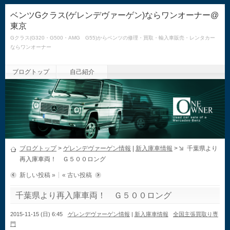
ベンツGクラス(ゲレンデヴァーゲン)ならワンオーナー@
東京
Gクラス(G320・G500・AMG G55)からベンツの修理・買取・輸入車販売・レンタカー
ならワンオーナー
ブログトップ
自己紹介
ブログトップ
>
ゲレンデヴァーゲン情報
|
新入庫車情報
>
千葉県より
再入庫車両！ Ｇ５００ロング
新しい投稿 »
« 古い投稿
千葉県より再入庫車両！ Ｇ５００ロング
2015-11-15 (日) 6:45
ゲレンデヴァーゲン情報
|
新入庫車情報
全国主張買取り専
門