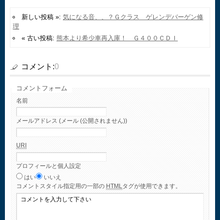
新しい投稿 »:
気になる音、、？Ｇクラス ゲレンデバーゲン修
理
« 古い投稿:
熊本より希少車再入庫！ Ｇ４００ＣＤＩ
コメント:
0
コメントフォーム
名前
メールアドレス (メール (公開されません))
URI
プロフィールと個人設定
はい
いいえ
コメント
スタイル指定用の一部の
HTML
タグが使用できます。