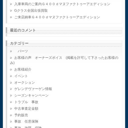
入庫車両のご案内Ｇ４００ｄマヌファクトゥーアエディション
Gクラス全国出張買取
ご来店納車Ｇ４００ｄマヌファクトゥーアエディション
最近のコメント
カテゴリー
パーツ
お客様の声 オーナーズボイス (掲載を許可して下さったお客様の
み)
お客様紹介
イベント
オークション
ゲレンデヴァーゲン情報
シーズンキャンペーン
トラブル 事故
中古車査定金額
予約販売
事故 任意保険