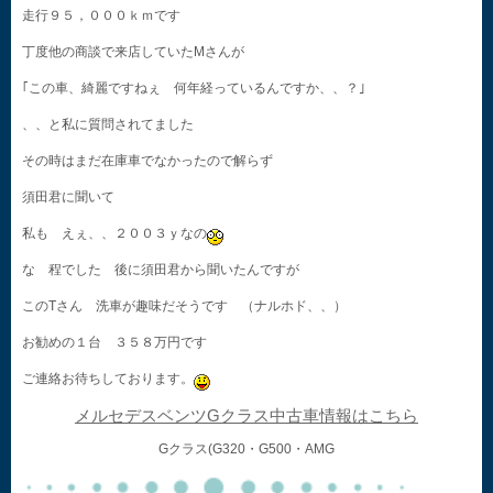
走行９５，０００ｋｍです
丁度他の商談で来店していたMさんが
｢この車、綺麗ですねぇ 何年経っているんですか、、？｣
、、と私に質問されてました
その時はまだ在庫車でなかったので解らず
須田君に聞いて
私も えぇ、、２００３ｙなの
な 程でした 後に須田君から聞いたんですが
このTさん 洗車が趣味だそうです （ナルホド、、）
お勧めの１台 ３５８万円です
ご連絡お待ちしております。
メルセデスベンツGクラス中古車情報はこちら
Gクラス(G320・G500・AMG