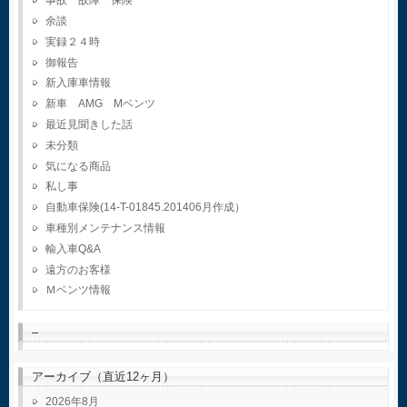
事故 故障 保険
余談
実録２４時
御報告
新入庫車情報
新車 AMG Mベンツ
最近見聞きした話
未分類
気になる商品
私し事
自動車保険(14-T-01845.201406月作成）
車種別メンテナンス情報
輸入車Q&A
遠方のお客様
Ｍベンツ情報
–
アーカイブ（直近12ヶ月）
2026年8月