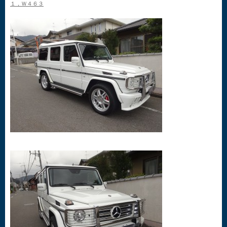
１，Ｗ４６３