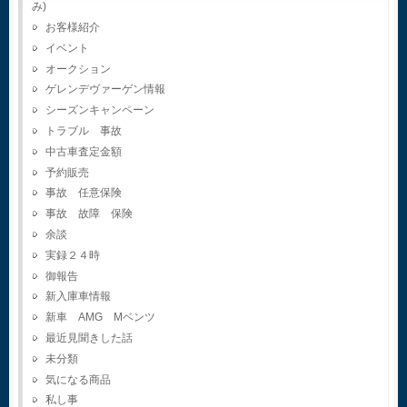
み)
お客様紹介
イベント
オークション
ゲレンデヴァーゲン情報
シーズンキャンペーン
トラブル 事故
中古車査定金額
予約販売
事故 任意保険
事故 故障 保険
余談
実録２４時
御報告
新入庫車情報
新車 AMG Mベンツ
最近見聞きした話
未分類
気になる商品
私し事