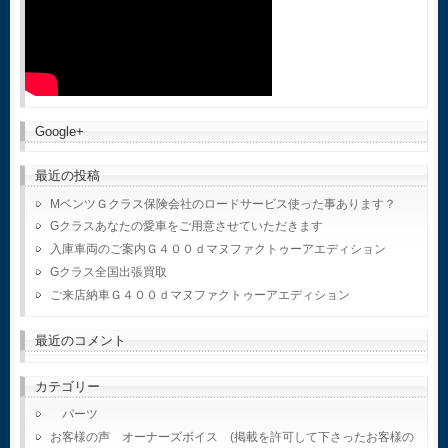
Google+
最近の投稿
MベンツＧクラス保険会社のロードサービス使った事あります？
Gクラスあなたの愛車をご用意させていただきます
入庫車両のご案内Ｇ４００ｄマヌファクトゥーアエディション
Gクラス全国出張買取
ご来店納車Ｇ４００ｄマヌファクトゥーアエディション
最近のコメント
カテゴリー
パーツ
お客様の声 オーナーズボイス (掲載を許可して下さったお客様の