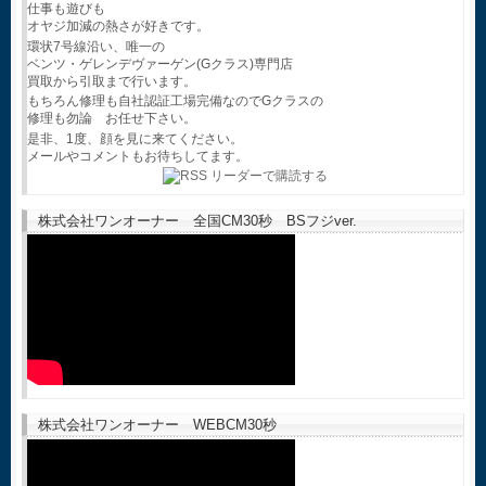
仕事も遊びも
オヤジ加減の熱さが好きです。
環状7号線沿い、唯一の
ベンツ・ゲレンデヴァーゲン(Gクラス)専門店
買取から引取まで行います。
もちろん修理も自社認証工場完備なのでGクラスの
修理も勿論 お任せ下さい。
是非、1度、顔を見に来てください。
メールやコメントもお待ちしてます。
株式会社ワンオーナー 全国CM30秒 BSフジver.
株式会社ワンオーナー WEBCM30秒