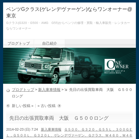
ベンツGクラス(ゲレンデヴァーゲン)ならワンオーナー@
東京
Gクラス(G320・G500・AMG G55)からベンツの修理・買取・輸入車販売・レンタカー
ならワンオーナー
ブログトップ
自己紹介
ブログトップ
>
新入庫車情報
>
先日の出張買取車両 大阪 Ｇ５００
ロング
新しい投稿 »
« 古い投稿
先日の出張買取車両 大阪 Ｇ５００ロング
2014-02-23 (日) 7:24
新入庫車情報
Ｇ５００、Ｇ３２０，Ｇ５５Ｌ，３００ＧＥ
Ｌ，Ｇ５００Ｌ、Ｇ３２０Ｌ、ゲレンデヴァーゲン、Ｇクラス、Ｗ４６０，Ｗ４６