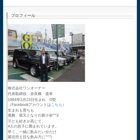
プロフィール
株式会社ワンオーナー
代表取締役 奈良橋 道幸
1964年3月23日生まれ O型
（Facebookアカウントは
こちら
）
生まれも育ちも
葛飾、柴又となりの新小岩^^)/
子ども好きが高じて、
4人の息子に囲まれています。
早く、一緒に飲みたい分だけ
最近控え目な飲み方に^^*)