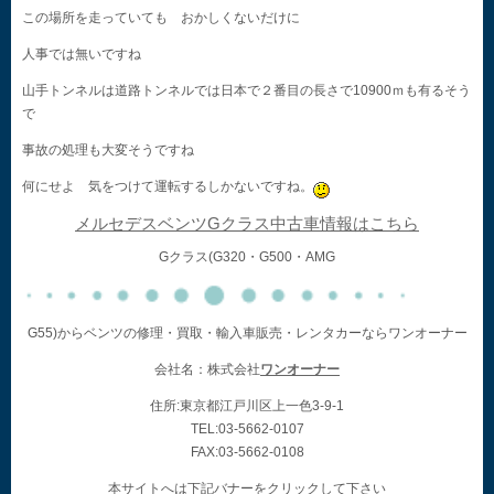
この場所を走っていても おかしくないだけに
人事では無いですね
山手トンネルは道路トンネルでは日本で２番目の長さで10900ｍも有るそう
で
事故の処理も大変そうですね
何にせよ 気をつけて運転するしかないですね。
メルセデスベンツGクラス中古車情報はこちら
Gクラス(G320・G500・AMG
G55)からベンツの修理・買取・輸入車販売・レンタカーならワンオーナー
会社名：株式会社
ワンオーナー
住所:東京都江戸川区上一色3-9-1
TEL:03-5662-0107
FAX:03-5662-0108
本サイトへは下記バナーをクリックして下さい