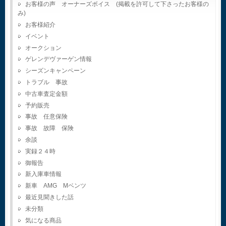
お客様の声 オーナーズボイス (掲載を許可して下さったお客様の
み)
お客様紹介
イベント
オークション
ゲレンデヴァーゲン情報
シーズンキャンペーン
トラブル 事故
中古車査定金額
予約販売
事故 任意保険
事故 故障 保険
余談
実録２４時
御報告
新入庫車情報
新車 AMG Mベンツ
最近見聞きした話
未分類
気になる商品