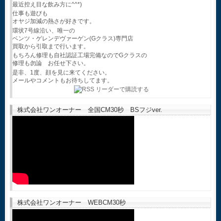
最近控え目な飲み方に^^*)
仕事も遊びも
オヤジ加減の熱さが好きです。
環状7号線沿い、唯一の
ベンツ・ゲレンデヴァーゲン(Gクラス)専門店
買取から引取まで行います。
もちろん修理も自社認証工場完備なのでGクラスの
修理も勿論 お任せ下さい。
是非、1度、顔を見に来てください。
メールやコメントもお待ちしてます。
株式会社ワンオーナー 全国CM30秒 BSフジver.
株式会社ワンオーナー WEBCM30秒