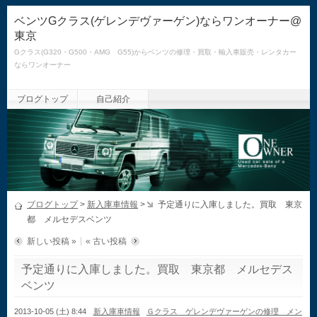
ベンツGクラス(ゲレンデヴァーゲン)ならワンオーナー@
東京
Gクラス(G320・G500・AMG G55)からベンツの修理・買取・輸入車販売・レンタカー
ならワンオーナー
ブログトップ
自己紹介
ブログトップ
>
新入庫車情報
>
予定通りに入庫しました。買取 東京
都 メルセデスベンツ
新しい投稿 »
« 古い投稿
予定通りに入庫しました。買取 東京都 メルセデス
ベンツ
2013-10-05 (土) 8:44
新入庫車情報
Ｇクラス ゲレンデヴァーゲンの修理 メン