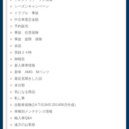
シーズンキャンペーン
トラブル 事故
中古車査定金額
予約販売
事故 任意保険
事故 故障 保険
余談
実録２４時
御報告
新入庫車情報
新車 AMG Mベンツ
最近見聞きした話
未分類
気になる商品
私し事
自動車保険(14-T-01845.201406月作成）
車種別メンテナンス情報
輸入車Q&A
遠方のお客様