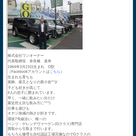
株式会社ワンオーナー
代表取締役 奈良橋 道幸
1964年3月23日生まれ O型
（Facebookアカウントは
こちら
）
生まれも育ちも
葛飾、柴又となりの新小岩^^)/
子ども好きが高じて、
4人の息子に囲まれています。
早く、一緒に飲みたい分だけ
最近控え目な飲み方に^^*)
仕事も遊びも
オヤジ加減の熱さが好きです。
環状7号線沿い、唯一の
ベンツ・ゲレンデヴァーゲン(Gクラス)専門店
買取から引取まで行います。
もちろん修理も自社認証工場完備なのでGクラスの