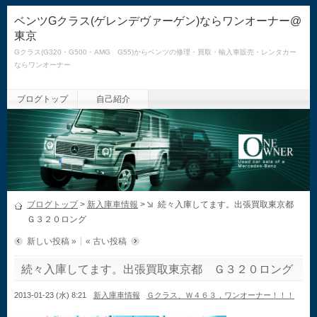
ベンツGクラス(ゲレンデヴァーゲン)ならワンオーナー@
東京
Gクラス(G320・G500・AMG G55)からベンツの修理・買取・輸入車販売・レンタカー
ならワンオーナー
ブログトップ
自己紹介
ブログトップ
>
新入庫車情報
>
続々入庫してます。出張買取東京都
Ｇ３２０ロング
新しい投稿 »
« 古い投稿
続々入庫してます。出張買取東京都 Ｇ３２０ロング
2013-01-23 (水) 8:21
新入庫車情報
Ｇクラス、Ｗ４６３，ワンオーナー！！！