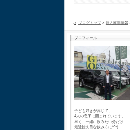
ブログトップ
>
新入庫車情報
プロフィール
子ども好きが高じて、
4人の息子に囲まれています。
早く、一緒に飲みたい分だけ
最近控え目な飲み方に^^*)