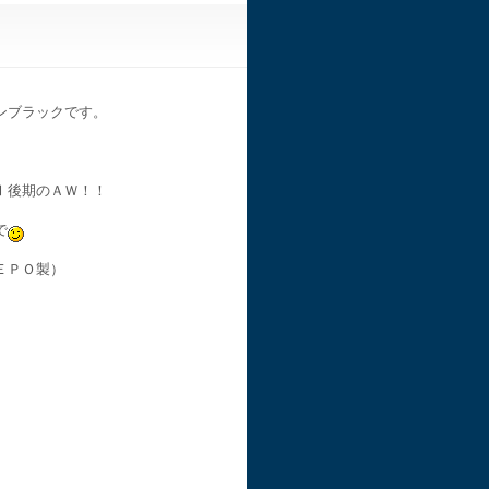
ンブラックです。
Ⅰ後期のＡＷ！！
で
ＥＰＯ製）