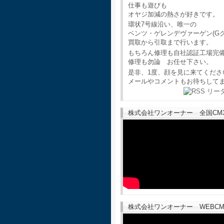
仕事も遊びも
オヤジ加減の熱さが好きです。
環状7号線沿い、唯一の
ベンツ・ゲレンデヴァーゲン(G
買取から引取まで行います。
もちろん修理も自社認証工場完
修理も勿論 お任せ下さい。
是非、1度、顔を見に来てくださ
メールやコメントもお待ちして
株式会社ワンオーナー 全国CM30
株式会社ワンオーナー WEBCM