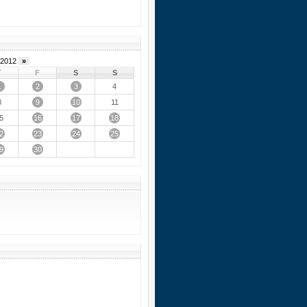
2012
»
T
F
S
S
1
2
3
4
9
10
8
11
16
17
18
5
2
23
24
25
9
30