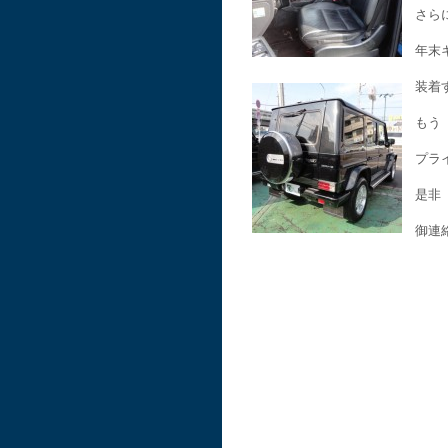
さら
年末キャ
装着
もう
プラ
是非
御連