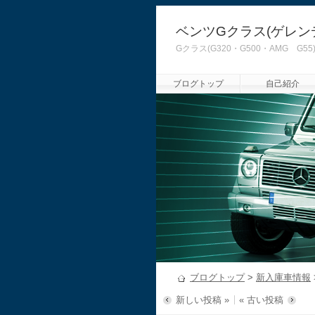
ベンツGクラス(ゲレン
Gクラス(G320・G500・AMG
ブログトップ
自己紹介
ブログトップ
>
新入庫車情報
新しい投稿 »
« 古い投稿