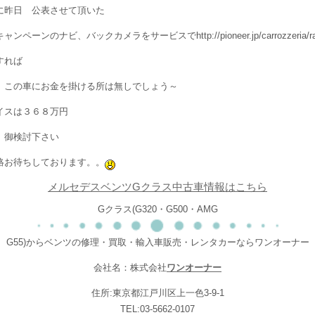
に昨日 公表させて頂いた
ンペーンのナビ、バックカメラをサービスでhttp://pioneer.jp/carrozzeria/rakunav
すれば
 この車にお金を掛ける所は無しでしょう～
イスは３６８万円
 御検討下さい
絡お待ちしております。。
メルセデスベンツGクラス中古車情報はこちら
Gクラス(G320・G500・AMG
G55)からベンツの修理・買取・輸入車販売・レンタカーならワンオーナー
会社名：株式会社
ワンオーナー
住所:東京都江戸川区上一色3-9-1
TEL:03-5662-0107