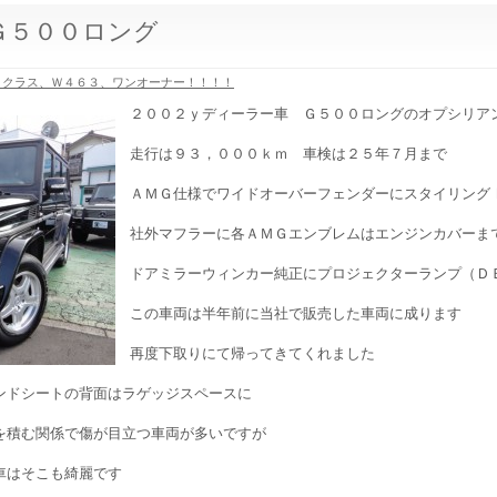
Ｇ５００ロング
Ｇクラス、Ｗ４６３、ワンオーナー！！！！
２００２ｙディーラー車 Ｇ５００ロングのオプシリア
走行は９３，０００ｋｍ 車検は２５年７月まで
ＡＭＧ仕様でワイドオーバーフェンダーにスタイリング
社外マフラーに各ＡＭＧエンブレムはエンジンカバーま
ドアミラーウィンカー純正にプロジェクターランプ（Ｄ
この車両は半年前に当社で販売した車両に成ります
再度下取りにて帰ってきてくれました
ンドシートの背面はラゲッジスペースに
を積む関係で傷が目立つ車両が多いですが
車はそこも綺麗です