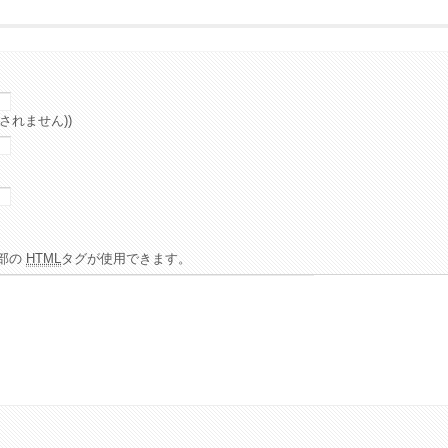
されません))
部の
HTML
タグが使用できます。