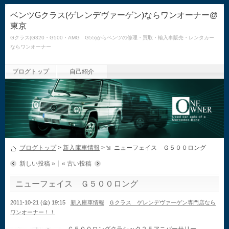
ベンツGクラス(ゲレンデヴァーゲン)ならワンオーナー@
東京
Gクラス(G320・G500・AMG G55)からベンツの修理・買取・輸入車販売・レンタカー
ならワンオーナー
ブログトップ
自己紹介
ブログトップ
>
新入庫車情報
>
ニューフェイス Ｇ５００ロング
新しい投稿 »
« 古い投稿
ニューフェイス Ｇ５００ロング
2011-10-21 (金) 19:15
新入庫車情報
Ｇクラス ゲレンデヴァーゲン専門店なら
ワンオーナー！！