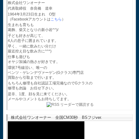
株式会社ワンオーナー
代表取締役 奈良橋 道幸
1964年3月23日生まれ O型
（Facebookアカウントは
こちら
）
生まれも育ちも
葛飾、柴又となりの新小岩^^)/
子ども好きが高じて、
4人の息子に囲まれています。
早く、一緒に飲みたい分だけ
最近控え目な飲み方に^^*)
仕事も遊びも
オヤジ加減の熱さが好きです。
環状7号線沿い、唯一の
ベンツ・ゲレンデヴァーゲン(Gクラス)専門店
買取から引取まで行います。
もちろん修理も自社認証工場完備なのでGクラスの
修理も勿論 お任せ下さい。
是非、1度、顔を見に来てください。
メールやコメントもお待ちしてます。
株式会社ワンオーナー 全国CM30秒 BSフジver.