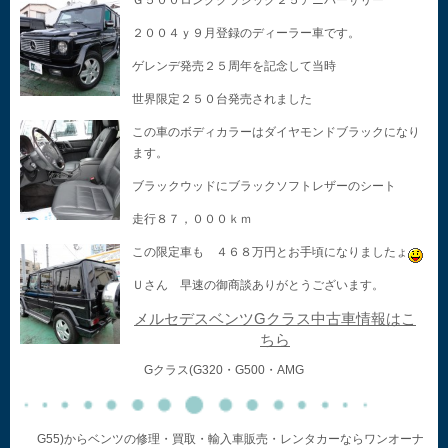
Ｇ５００ロングクラシック２５アニバーサリー
２００４ｙ９月登録のディーラー車です。
ゲレンデ発売２５周年を記念して当時
世界限定２５０台発売されました
この車のボディカラーはダイヤモンドブラックになり
ます。
ブラックウッドにブラックソフトレザーのシート
走行８７，０００ｋｍ
この限定車も ４６８万円とお手頃になりましたょ
Ｕさん 早速の御商談ありがとうございます。
メルセデスベンツGクラス中古車情報はこ
ちら
Gクラス(G320・G500・AMG
G55)からベンツの修理・買取・輸入車販売・レンタカーならワンオーナ