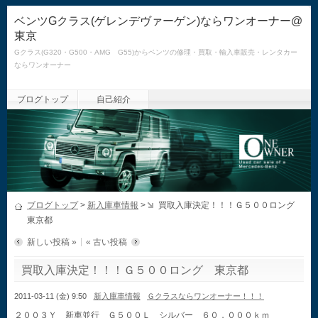
ベンツGクラス(ゲレンデヴァーゲン)ならワンオーナー@
東京
Gクラス(G320・G500・AMG G55)からベンツの修理・買取・輸入車販売・レンタカー
ならワンオーナー
ブログトップ
自己紹介
ブログトップ
>
新入庫車情報
>
買取入庫決定！！！Ｇ５００ロング
東京都
新しい投稿 »
« 古い投稿
買取入庫決定！！！Ｇ５００ロング 東京都
2011-03-11 (金) 9:50
新入庫車情報
Ｇクラスならワンオーナー！！！
２００３Ｙ 新車並行 Ｇ５００Ｌ シルバー ６０，０００ｋｍ