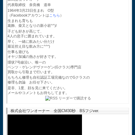
代表取締役 奈良橋 道幸
1964年3月23日生まれ O型
（Facebookアカウントは
こちら
）
生まれも育ちも
葛飾、柴又となりの新小岩^^)/
子ども好きが高じて、
4人の息子に囲まれています。
早く、一緒に飲みたい分だけ
最近控え目な飲み方に^^*)
仕事も遊びも
オヤジ加減の熱さが好きです。
環状7号線沿い、唯一の
ベンツ・ゲレンデヴァーゲン(Gクラス)専門店
買取から引取まで行います。
もちろん修理も自社認証工場完備なのでGクラスの
修理も勿論 お任せ下さい。
是非、1度、顔を見に来てください。
メールやコメントもお待ちしてます。
株式会社ワンオーナー 全国CM30秒 BSフジver.