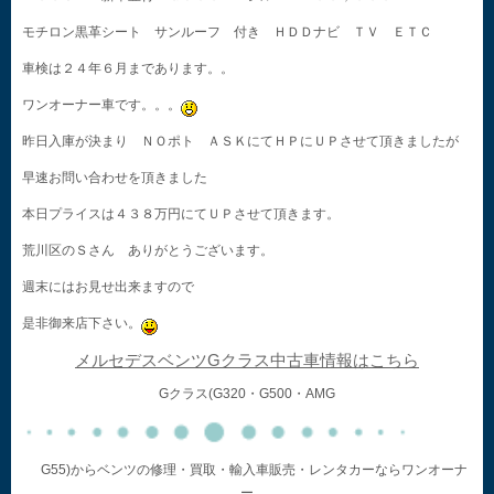
モチロン黒革シート サンルーフ 付き ＨＤＤナビ ＴＶ ＥＴＣ
車検は２４年６月まであります。。
ワンオーナー車です。。。
昨日入庫が決まり ＮＯポト ＡＳＫにてＨＰにＵＰさせて頂きましたが
早速お問い合わせを頂きました
本日プライスは４３８万円にてＵＰさせて頂きます。
荒川区のＳさん ありがとうございます。
週末にはお見せ出来ますので
是非御来店下さい。
メルセデスベンツGクラス中古車情報はこちら
Gクラス(G320・G500・AMG
G55)からベンツの修理・買取・輸入車販売・レンタカーならワンオーナ
ー