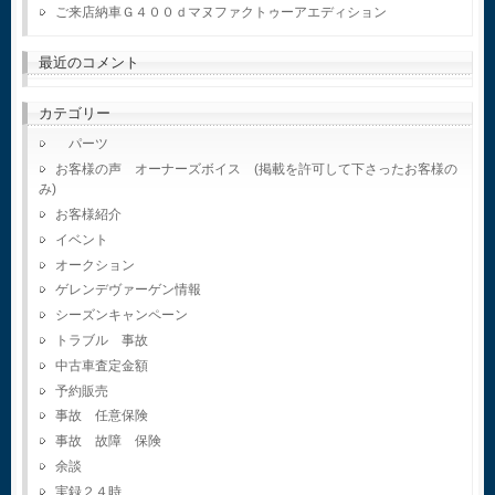
ご来店納車Ｇ４００ｄマヌファクトゥーアエディション
最近のコメント
カテゴリー
パーツ
お客様の声 オーナーズボイス (掲載を許可して下さったお客様の
み)
お客様紹介
イベント
オークション
ゲレンデヴァーゲン情報
シーズンキャンペーン
トラブル 事故
中古車査定金額
予約販売
事故 任意保険
事故 故障 保険
余談
実録２４時