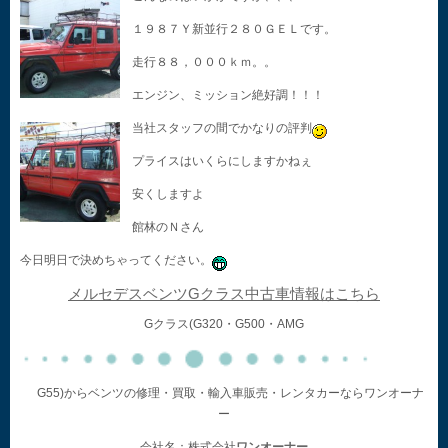
１９８７Ｙ新並行２８０ＧＥＬです。
走行８８，０００ｋｍ。。
エンジン、ミッション絶好調！！！
当社スタッフの間でかなりの評判
プライスはいくらにしますかねぇ
安くしますよ
館林のＮさん
今日明日で決めちゃってください。
メルセデスベンツGクラス中古車情報はこちら
Gクラス(G320・G500・AMG
G55)からベンツの修理・買取・輸入車販売・レンタカーならワンオーナ
ー
会社名：株式会社
ワンオーナー