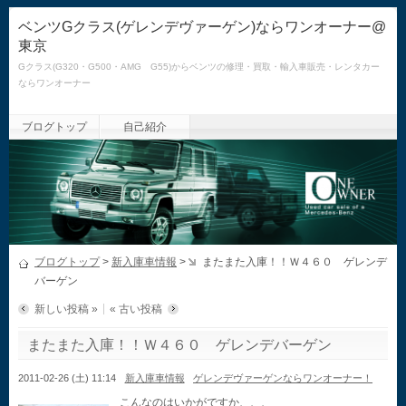
ベンツGクラス(ゲレンデヴァーゲン)ならワンオーナー@
東京
Gクラス(G320・G500・AMG G55)からベンツの修理・買取・輸入車販売・レンタカー
ならワンオーナー
ブログトップ
自己紹介
ブログトップ
>
新入庫車情報
>
またまた入庫！！Ｗ４６０ ゲレンデ
バーゲン
新しい投稿 »
« 古い投稿
またまた入庫！！Ｗ４６０ ゲレンデバーゲン
2011-02-26 (土) 11:14
新入庫車情報
ゲレンデヴァーゲンならワンオーナー！
こんなのはいかがですか、、、