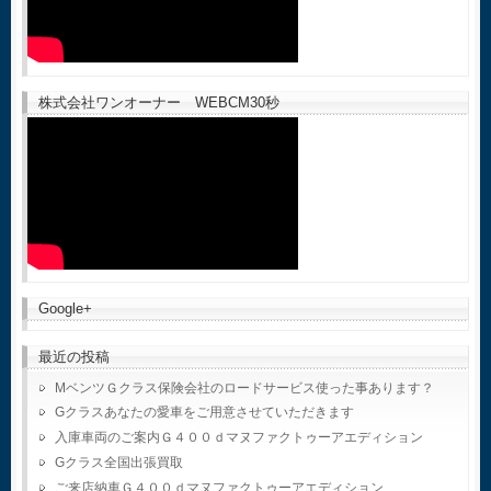
株式会社ワンオーナー WEBCM30秒
Google+
最近の投稿
MベンツＧクラス保険会社のロードサービス使った事あります？
Gクラスあなたの愛車をご用意させていただきます
入庫車両のご案内Ｇ４００ｄマヌファクトゥーアエディション
Gクラス全国出張買取
ご来店納車Ｇ４００ｄマヌファクトゥーアエディション