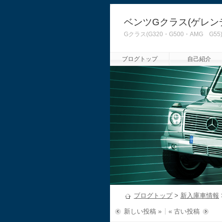
ベンツGクラス(ゲレン
Gクラス(G320・G500・AMG
ブログトップ
自己紹介
ブログトップ
>
新入庫車情報
新しい投稿 »
« 古い投稿