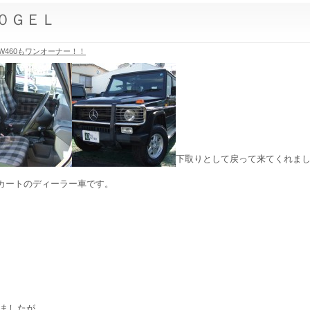
３０ＧＥＬ
W460もワンオーナー！！
下取りとして戻って来てくれま
カートのディーラー車です。
ましたが