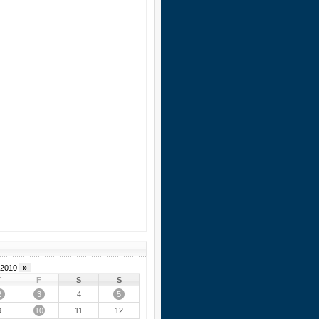
2010
»
T
F
S
S
2
3
5
4
10
9
11
12