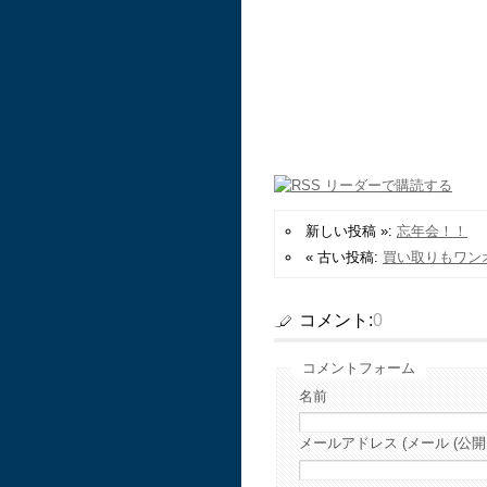
新しい投稿 »:
忘年会！！
« 古い投稿:
買い取りもワン
コメント:
0
コメントフォーム
名前
メールアドレス (メール (公開