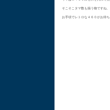
そこそこタマ数も揃う物ですね、
お手頃でレトロな４６０がお待ち