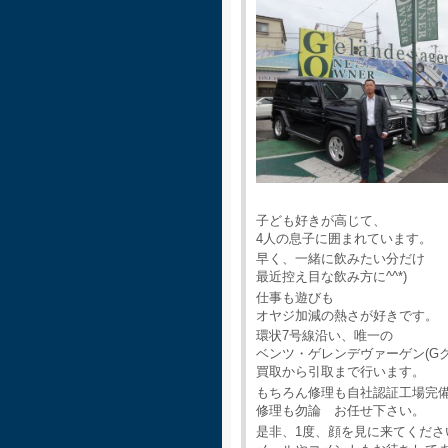
子ども好きが高じて、
4人の息子に囲まれています。
早く、一緒に飲みたい分だけ
最近控え目な飲み方に^^*)
仕事も遊びも
オヤジ加減の熱さが好きです。
環状7号線沿い、唯一の
ベンツ・ゲレンデヴァーゲン(G
買取から引取まで行います。
もちろん修理も自社認証工場完
修理も勿論 お任せ下さい。
是非、1度、顔を見に来てくださ