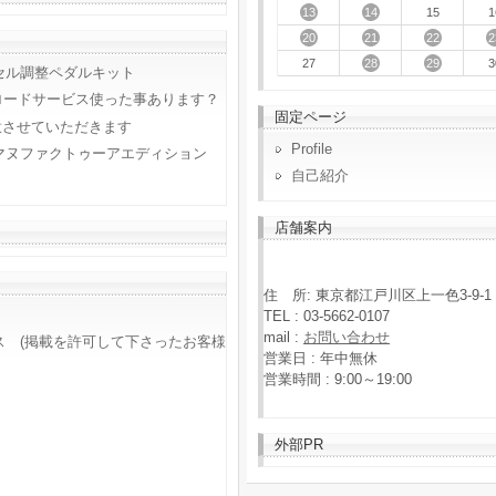
13
14
15
1
20
21
22
2
28
29
27
3
セル調整ペダルキット
ロードサービス使った事あります？
固定ページ
意させていただきます
Profile
マヌファクトゥーアエディション
自己紹介
店舗案内
住 所: 東京都江戸川区上一色3-9-1
TEL : 03-5662-0107
mail :
お問い合わせ
ス (掲載を許可して下さったお客様
営業日 : 年中無休
営業時間 : 9:00～19:00
外部PR