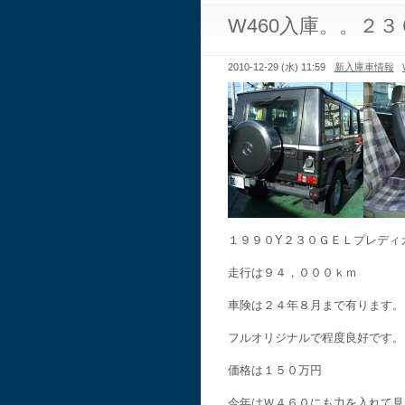
W460入庫。。２
2010-12-29 (水) 11:59
新入庫車情報
１９９０Y２３０ＧＥＬプレディ
走行は９４，０００ｋｍ
車険は２４年８月まで有ります。
フルオリジナルで程度良好です。
価格は１５０万円
今年はＷ４６０にも力を入れて見