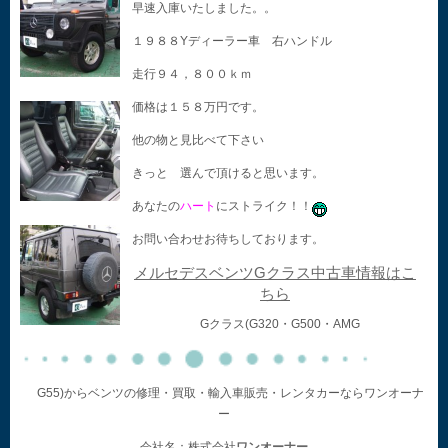
早速入庫いたしました。。
１９８８Yディーラー車 右ハンドル
走行９４，８００ｋｍ
価格は１５８万円です。
他の物と見比べて下さい
きっと 選んで頂けると思います。
あなたの
ハート
にストライク！！
お問い合わせお待ちしております。
メルセデスベンツGクラス中古車情報はこ
ちら
Gクラス(G320・G500・AMG
G55)からベンツの修理・買取・輸入車販売・レンタカーならワンオーナ
ー
会社名：株式会社
ワンオーナー