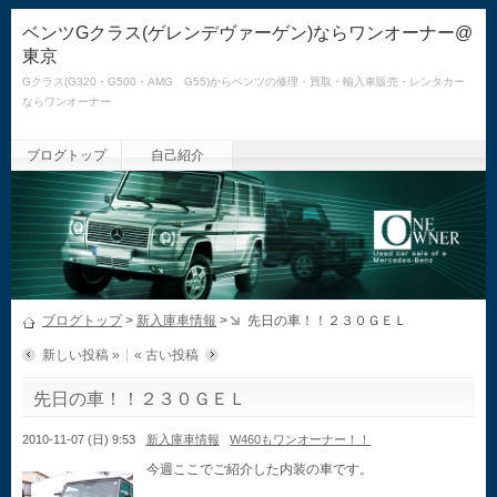
ベンツGクラス(ゲレンデヴァーゲン)ならワンオーナー@
東京
Gクラス(G320・G500・AMG G55)からベンツの修理・買取・輸入車販売・レンタカー
ならワンオーナー
ブログトップ
自己紹介
ブログトップ
>
新入庫車情報
>
先日の車！！２３０ＧＥＬ
新しい投稿 »
« 古い投稿
先日の車！！２３０ＧＥＬ
2010-11-07 (日) 9:53
新入庫車情報
W460もワンオーナー！！
今週ここでご紹介した内装の車です。