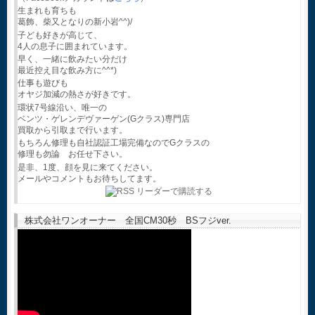
生まれも育ちも
葛飾、柴又となりの新小岩^^)/
子ども好きが高じて、
4人の息子に囲まれています。
早く、一緒に飲みたい分だけ
最近控え目な飲み方に^^*)
仕事も遊びも
オヤジ加減の熱さが好きです。
環状7号線沿い、唯一の
ベンツ・ゲレンデヴァーゲン(Gクラス)専門店
買取から引取まで行います。
もちろん修理も自社認証工場完備なのでGクラスの
修理も勿論 お任せ下さい。
是非、1度、顔を見に来てください。
メールやコメントもお待ちしてます。
株式会社ワンオーナー 全国CM30秒 BSフジver.