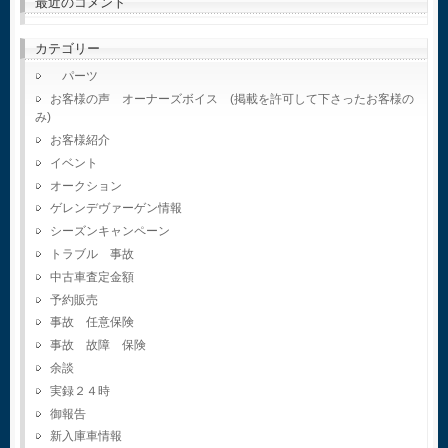
最近のコメント
カテゴリー
パーツ
お客様の声 オーナーズボイス (掲載を許可して下さったお客様の
み)
お客様紹介
イベント
オークション
ゲレンデヴァーゲン情報
シーズンキャンペーン
トラブル 事故
中古車査定金額
予約販売
事故 任意保険
事故 故障 保険
余談
実録２４時
御報告
新入庫車情報