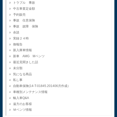
トラブル 事故
中古車査定金額
予約販売
事故 任意保険
事故 故障 保険
余談
実録２４時
御報告
新入庫車情報
新車 AMG Mベンツ
最近見聞きした話
未分類
気になる商品
私し事
自動車保険(14-T-01845.201406月作成）
車種別メンテナンス情報
輸入車Q&A
遠方のお客様
Ｍベンツ情報