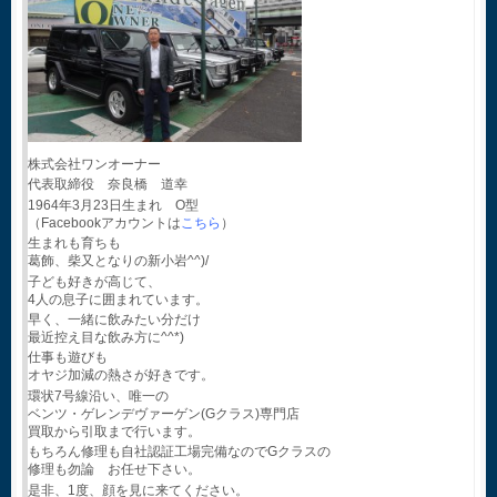
株式会社ワンオーナー
代表取締役 奈良橋 道幸
1964年3月23日生まれ O型
（Facebookアカウントは
こちら
）
生まれも育ちも
葛飾、柴又となりの新小岩^^)/
子ども好きが高じて、
4人の息子に囲まれています。
早く、一緒に飲みたい分だけ
最近控え目な飲み方に^^*)
仕事も遊びも
オヤジ加減の熱さが好きです。
環状7号線沿い、唯一の
ベンツ・ゲレンデヴァーゲン(Gクラス)専門店
買取から引取まで行います。
もちろん修理も自社認証工場完備なのでGクラスの
修理も勿論 お任せ下さい。
是非、1度、顔を見に来てください。