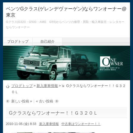
ベンツGクラス(ゲレンデヴァーゲン)ならワンオーナー@
東京
Gクラス(G320・G500・AMG G55)からベンツの修理・買取・輸入車販売・レンタカー
ならワンオーナー
ブログトップ
自己紹介
ブログトップ
>
新入庫車情報
>
Gクラスならワンオーナー！！Ｇ３２
０Ｌ
新しい投稿 »
« 古い投稿
Gクラスならワンオーナー！！Ｇ３２０Ｌ
2010-11-05 (金) 8:33
新入庫車情報
中古車はワンオーナー！！