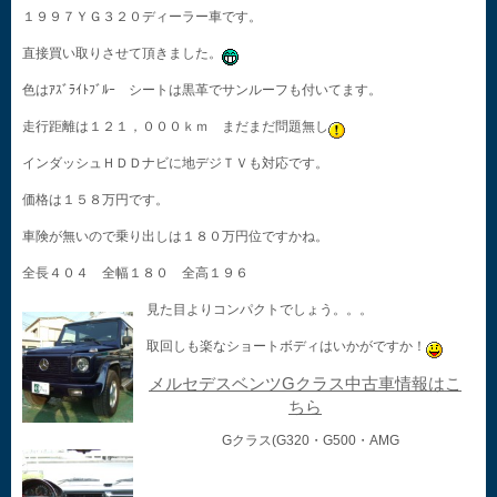
１９９７ＹＧ３２０ディーラー車です。
直接買い取りさせて頂きました。
色はｱｽﾞﾗｲﾄﾌﾞﾙｰ シートは黒革でサンルーフも付いてます。
走行距離は１２１，０００ｋｍ まだまだ問題無し
インダッシュＨＤＤナビに地デジＴＶも対応です。
価格は１５８万円です。
車険が無いので乗り出しは１８０万円位ですかね。
全長４０４ 全幅１８０ 全高１９６
見た目よりコンパクトでしょう。。。
取回しも楽なショートボディはいかがですか！
メルセデスベンツGクラス中古車情報はこ
ちら
Gクラス(G320・G500・AMG