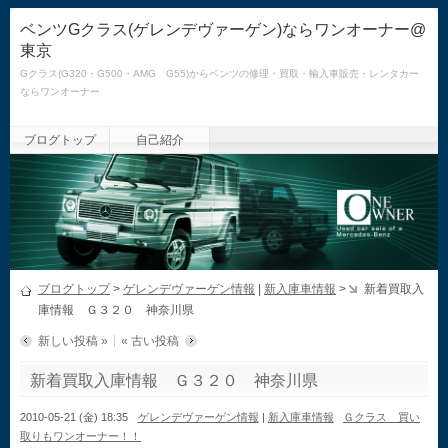
ベンツGクラス(ゲレンデヴァーゲン)ならワンオーナー@
東京
Gクラス(G320・G500・AMG G55)からベンツの修理・買取・輸入車販売・レンタカー
ならワンオーナー
ブログトップ
自己紹介
ブログトップ
>
ゲレンデヴァーゲン情報
|
新入庫車情報
>
新着買取入
庫情報 Ｇ３２０ 神奈川県
新しい投稿 »
« 古い投稿
新着買取入庫情報 Ｇ３２０ 神奈川県
2010-05-21 (金) 18:35
ゲレンデヴァーゲン情報
|
新入庫車情報
Ｇクラス 買い
取りもワンオーナー！！