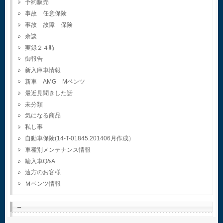
予約販売
事故 任意保険
事故 故障 保険
余談
実録２４時
御報告
新入庫車情報
新車 AMG Mベンツ
最近見聞きした話
未分類
気になる商品
私し事
自動車保険(14-T-01845.201406月作成）
車種別メンテナンス情報
輸入車Q&A
遠方のお客様
Ｍベンツ情報
–