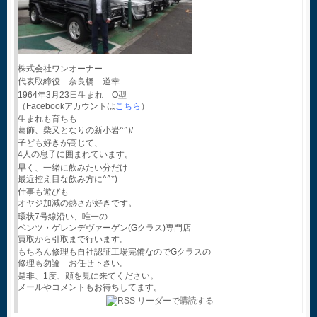
株式会社ワンオーナー
代表取締役 奈良橋 道幸
1964年3月23日生まれ O型
（Facebookアカウントは
こちら
）
生まれも育ちも
葛飾、柴又となりの新小岩^^)/
子ども好きが高じて、
4人の息子に囲まれています。
早く、一緒に飲みたい分だけ
最近控え目な飲み方に^^*)
仕事も遊びも
オヤジ加減の熱さが好きです。
環状7号線沿い、唯一の
ベンツ・ゲレンデヴァーゲン(Gクラス)専門店
買取から引取まで行います。
もちろん修理も自社認証工場完備なのでGクラスの
修理も勿論 お任せ下さい。
是非、1度、顔を見に来てください。
メールやコメントもお待ちしてます。