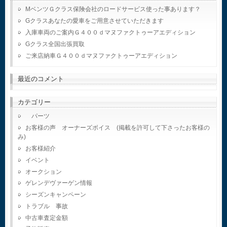
MベンツＧクラス保険会社のロードサービス使った事あります？
Gクラスあなたの愛車をご用意させていただきます
入庫車両のご案内Ｇ４００ｄマヌファクトゥーアエディション
Gクラス全国出張買取
ご来店納車Ｇ４００ｄマヌファクトゥーアエディション
最近のコメント
カテゴリー
パーツ
お客様の声 オーナーズボイス (掲載を許可して下さったお客様の
み)
お客様紹介
イベント
オークション
ゲレンデヴァーゲン情報
シーズンキャンペーン
トラブル 事故
中古車査定金額