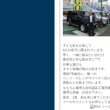
子ども好きが高じて、
4人の息子に囲まれています。
早く、一緒に飲みたい分だけ
最近控え目な飲み方に^^*)
仕事も遊びも
オヤジ加減の熱さが好きです。
環状7号線沿い、唯一の
ベンツ・ゲレンデヴァーゲン(G
買取から引取まで行います。
もちろん修理も自社認証工場完
修理も勿論 お任せ下さい。
是非、1度、顔を見に来てくださ
メールやコメントもお待ちして