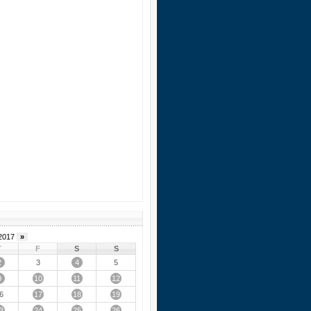
2017
»
T
F
S
S
2
4
3
5
9
10
11
12
17
18
19
6
3
24
25
26