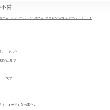
の不備
ス専門店 ゲレンデヴァーゲン専門店 中古車の予約販売はワンオーナー！！
」
願い」でした
期間に及び
い です
受けて１年半も前の事だよ！」