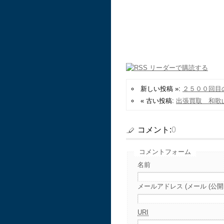
新しい投稿 »:
２５００回目
« 古い投稿:
出張買取 和歌
コメント:
0
コメントフォーム
名前
メールアドレス (メール (公開
URI