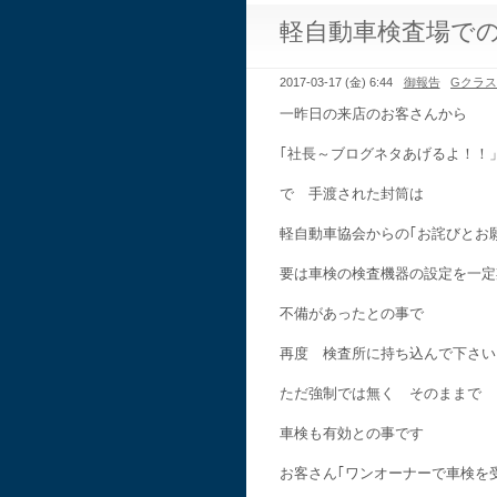
軽自動車検査場で
2017-03-17 (金) 6:44
御報告
Gクラ
一昨日の来店のお客さんから
｢社長～ブログネタあげるよ！！
で 手渡された封筒は
軽自動車協会からの｢お詫びとお
要は車検の検査機器の設定を一定
不備があったとの事で
再度 検査所に持ち込んで下さ
ただ強制では無く そのままで
車検も有効との事です
お客さん｢ワンオーナーで車検を