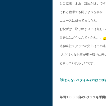
とご立腹 まあ 対応が遅いです
それと他県でも同じような事が
ニュースに成ってましたね
お役所は 取り締まりには厳しい
自分にはどうなんですかね、、
追伸当社スタッフの父上はこの連
｢ふざけんなお前が車を取りに来
と言っていたらしいです。 
———————————————
｢変わらないスタイルそれはこれ
———————————————
年間１０００台のGクラスを手掛
———————————————