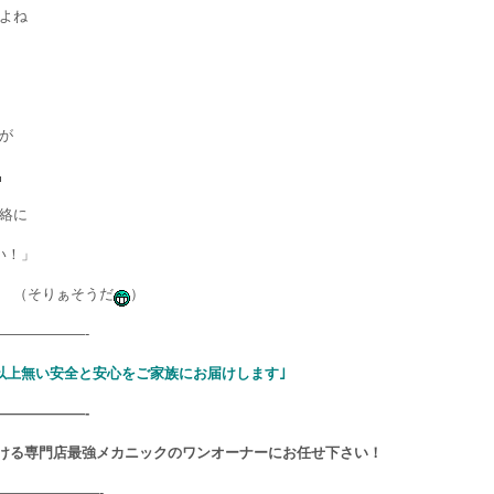
よね
が
絡に
い！」
（そりぁそうだ
）
——————-
以上無い安全と安心をご家族にお届けします｣
——————-
ける専門店最強メカニックのワンオーナーにお任せ下さい！
———————-