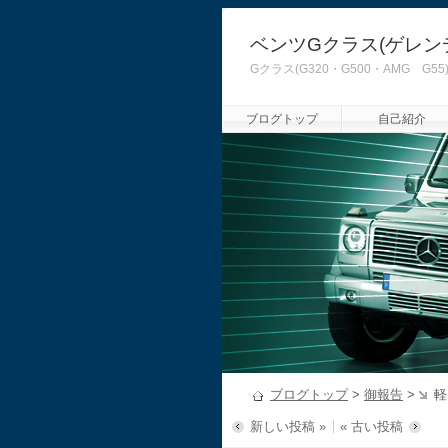
ベンツGクラス(ゲレン
Gクラス(G320・G500・AMG
ブログトップ
自己紹介
ブログトップ
>
御報告
>
軽
新しい投稿 »
« 古い投稿