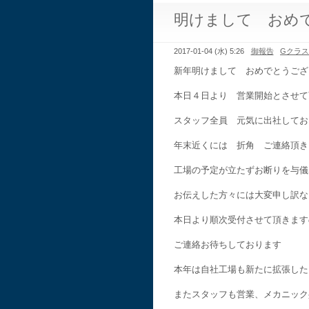
明けまして おめ
2017-01-04 (水) 5:26
御報告
Gクラ
新年明けまして おめでとうござ
本日４日より 営業開始とさせて
スタッフ全員 元気に出社してお
年末近くには 折角 ご連絡頂き
工場の予定が立たずお断りを与儀
お伝えした方々には大変申し訳な
本日より順次受付させて頂きます
ご連絡お待ちしております
本年は自社工場も新たに拡張した
またスタッフも営業、メカニック