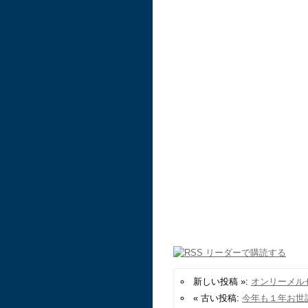
新しい投稿 »:
オンリーメル
« 古い投稿:
今年も１年お世