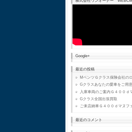
株式会社ワンオーナー WEBCM
Google+
最近の投稿
MベンツＧクラス保険会社の
Gクラスあなたの愛車をご用
入庫車両のご案内Ｇ４００ｄ
Gクラス全国出張買取
ご来店納車Ｇ４００ｄマヌフ
最近のコメント