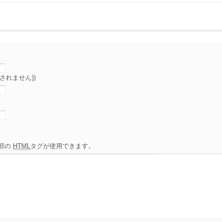
されません))
部の
HTML
タグが使用できます。