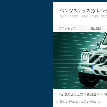
ベンツGクラス(ゲレン
Gクラス(G320・G500・AMG
ブログトップ
自己紹介
ブログトップ
>
御報告
>
明
新しい投稿 »
« 古い投稿