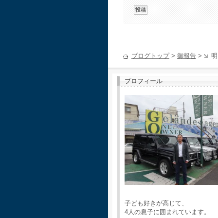
ブログトップ
>
御報告
>
明
プロフィール
子ども好きが高じて、
4人の息子に囲まれています。