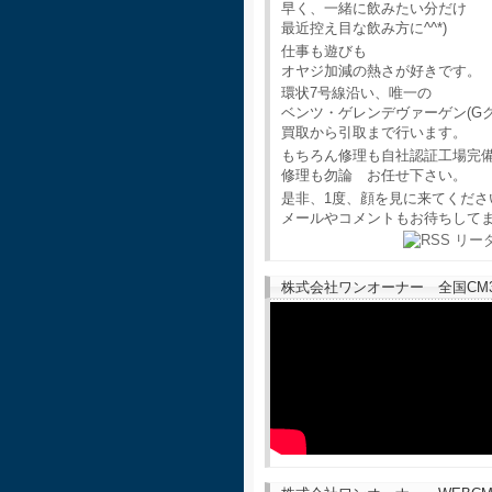
早く、一緒に飲みたい分だけ
最近控え目な飲み方に^^*)
仕事も遊びも
オヤジ加減の熱さが好きです。
環状7号線沿い、唯一の
ベンツ・ゲレンデヴァーゲン(G
買取から引取まで行います。
もちろん修理も自社認証工場完
修理も勿論 お任せ下さい。
是非、1度、顔を見に来てくださ
メールやコメントもお待ちして
株式会社ワンオーナー 全国CM30