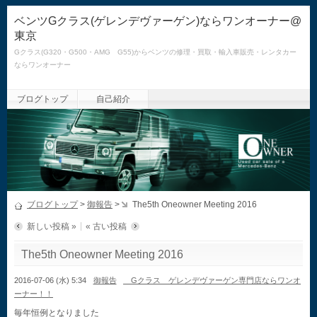
ベンツGクラス(ゲレンデヴァーゲン)ならワンオーナー@
東京
Gクラス(G320・G500・AMG G55)からベンツの修理・買取・輸入車販売・レンタカー
ならワンオーナー
ブログトップ
自己紹介
ブログトップ
>
御報告
>
The5th Oneowner Meeting 2016
新しい投稿 »
« 古い投稿
The5th Oneowner Meeting 2016
2016-07-06 (水) 5:34
御報告
Gクラス ゲレンデヴァーゲン専門店ならワンオ
ーナー！！
毎年恒例となりました