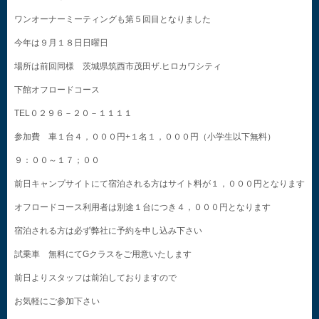
ワンオーナーミーティングも第５回目となりました
今年は９月１８日日曜日
場所は前回同様 茨城県筑西市茂田ザ.ヒロカワシティ
下館オフロードコース
TEL０２９６－２０－１１１１
参加費 車１台４，０００円+１名１，０００円（小学生以下無料）
９：００～１７；００
前日キャンプサイトにて宿泊される方はサイト料が１，０００円となります
オフロードコース利用者は別途１台につき４，０００円となります
宿泊される方は必ず弊社に予約を申し込み下さい
試乗車 無料にてGクラスをご用意いたします
前日よりスタッフは前泊しておりますので
お気軽にご参加下さい