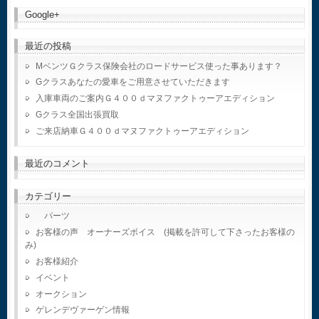
Google+
最近の投稿
MベンツＧクラス保険会社のロードサービス使った事あります？
Gクラスあなたの愛車をご用意させていただきます
入庫車両のご案内Ｇ４００ｄマヌファクトゥーアエディション
Gクラス全国出張買取
ご来店納車Ｇ４００ｄマヌファクトゥーアエディション
最近のコメント
カテゴリー
パーツ
お客様の声 オーナーズボイス (掲載を許可して下さったお客様の
み)
お客様紹介
イベント
オークション
ゲレンデヴァーゲン情報