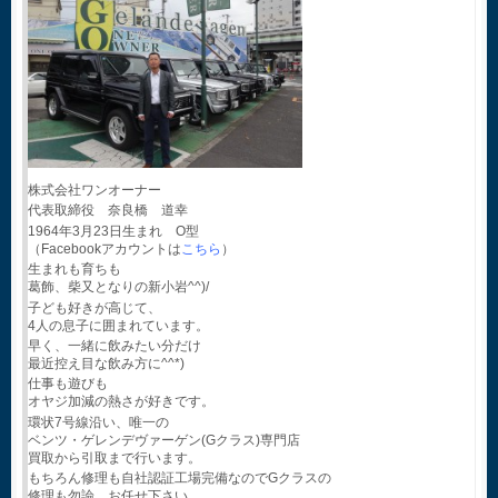
株式会社ワンオーナー
代表取締役 奈良橋 道幸
1964年3月23日生まれ O型
（Facebookアカウントは
こちら
）
生まれも育ちも
葛飾、柴又となりの新小岩^^)/
子ども好きが高じて、
4人の息子に囲まれています。
早く、一緒に飲みたい分だけ
最近控え目な飲み方に^^*)
仕事も遊びも
オヤジ加減の熱さが好きです。
環状7号線沿い、唯一の
ベンツ・ゲレンデヴァーゲン(Gクラス)専門店
買取から引取まで行います。
もちろん修理も自社認証工場完備なのでGクラスの
修理も勿論 お任せ下さい。