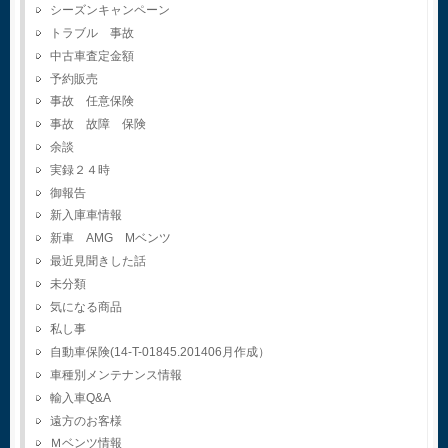
シーズンキャンペーン
トラブル 事故
中古車査定金額
予約販売
事故 任意保険
事故 故障 保険
余談
実録２４時
御報告
新入庫車情報
新車 AMG Mベンツ
最近見聞きした話
未分類
気になる商品
私し事
自動車保険(14-T-01845.201406月作成）
車種別メンテナンス情報
輸入車Q&A
遠方のお客様
Ｍベンツ情報