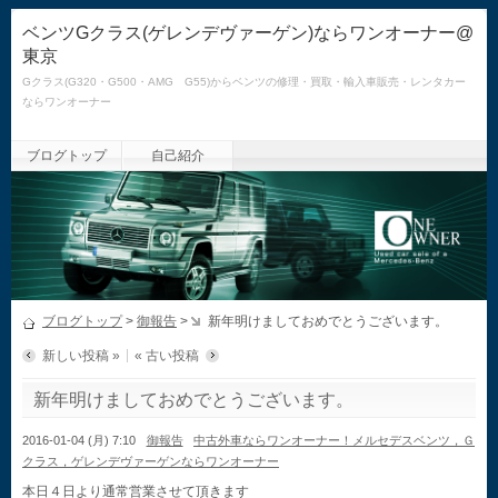
ベンツGクラス(ゲレンデヴァーゲン)ならワンオーナー@
東京
Gクラス(G320・G500・AMG G55)からベンツの修理・買取・輸入車販売・レンタカー
ならワンオーナー
ブログトップ
自己紹介
ブログトップ
>
御報告
>
新年明けましておめでとうございます。
新しい投稿 »
« 古い投稿
新年明けましておめでとうございます。
2016-01-04 (月) 7:10
御報告
中古外車ならワンオーナー！メルセデスベンツ，Ｇ
クラス，ゲレンデヴァーゲンならワンオーナー
本日４日より通常営業させて頂きます