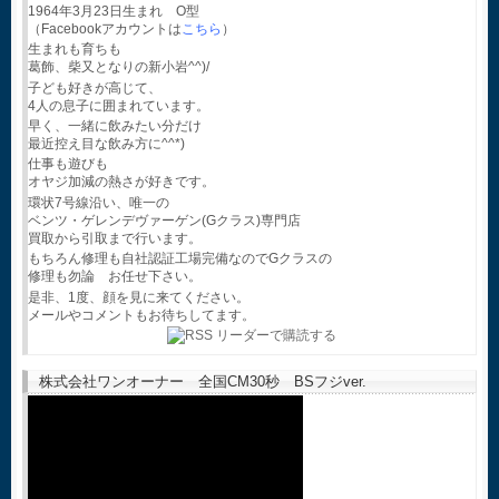
1964年3月23日生まれ O型
（Facebookアカウントは
こちら
）
生まれも育ちも
葛飾、柴又となりの新小岩^^)/
子ども好きが高じて、
4人の息子に囲まれています。
早く、一緒に飲みたい分だけ
最近控え目な飲み方に^^*)
仕事も遊びも
オヤジ加減の熱さが好きです。
環状7号線沿い、唯一の
ベンツ・ゲレンデヴァーゲン(Gクラス)専門店
買取から引取まで行います。
もちろん修理も自社認証工場完備なのでGクラスの
修理も勿論 お任せ下さい。
是非、1度、顔を見に来てください。
メールやコメントもお待ちしてます。
株式会社ワンオーナー 全国CM30秒 BSフジver.