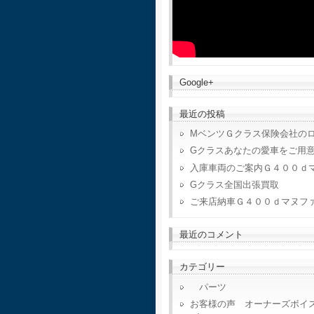
Google+
最近の投稿
MベンツＧクラス保険会社の
Gクラスあなたの愛車をご用
入庫車両のご案内Ｇ４００ｄ
Gクラス全国出張買取
ご来店納車Ｇ４００ｄマヌフ
最近のコメント
カテゴリー
パーツ
お客様の声 オーナーズボイ