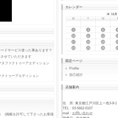
カレンダー
«
11月 
M
T
W
3
4
5
10
11
12
1
17
18
19
2
24
25
26
2
ロードサービス使った事あります？
意させていただきます
固定ページ
マヌファクトゥーアエディション
Profile
自己紹介
ァクトゥーアエディション
店舗案内
住 所: 東京都江戸川区上一色3-9-1
TEL : 03-5662-0107
mail :
お問い合わせ
ス (掲載を許可して下さったお客様