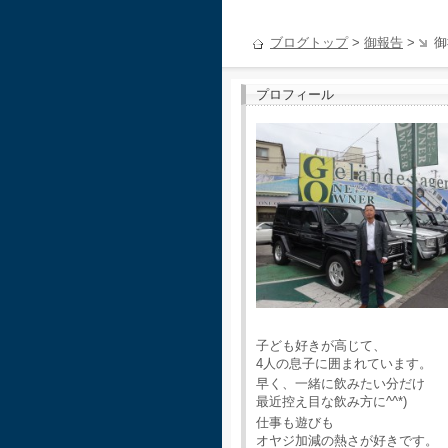
ブログトップ
>
御報告
>
御
プロフィール
子ども好きが高じて、
4人の息子に囲まれています。
早く、一緒に飲みたい分だけ
最近控え目な飲み方に^^*)
仕事も遊びも
オヤジ加減の熱さが好きです。