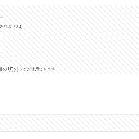
されません))
部の
HTML
タグが使用できます。