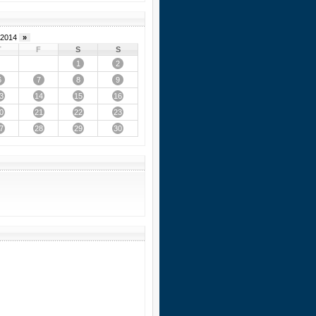
2014
»
T
F
S
S
1
2
6
7
8
9
3
14
15
16
0
21
22
23
7
28
29
30