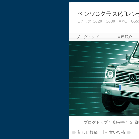
ベンツGクラス(ゲレン
Gクラス(G320・G500・AMG
ブログトップ
自己紹介
ブログトップ
>
御報告
>
御
新しい投稿 »
« 古い投稿