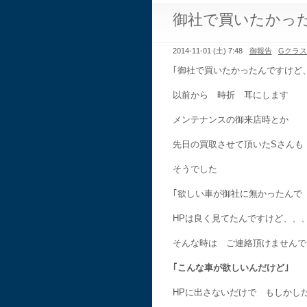
御社で買いたかっ
2014-11-01 (土) 7:48
御報告
Gクラ
｢御社で買いたかったんですけど
以前から 時折 耳にします
メンテナンスの御来店時とか
先日の買取させて頂いたSさんも
そうでした
｢欲しい車が御社に無かったんで
HPは良く見てたんですけど、、、
そんな時は ご連絡頂けませんで
｢こんな車が欲しいんだけど｣
HPに出さないだけで もしかし