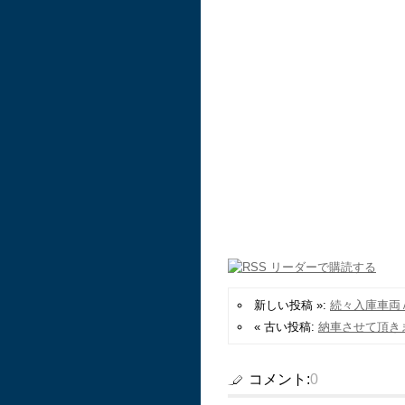
新しい投稿 »:
続々入庫車両
« 古い投稿:
納車させて頂き
コメント:
0