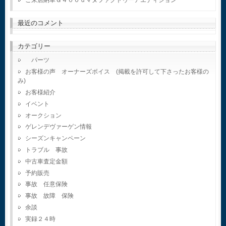
最近のコメント
カテゴリー
パーツ
お客様の声 オーナーズボイス (掲載を許可して下さったお客様の
み)
お客様紹介
イベント
オークション
ゲレンデヴァーゲン情報
シーズンキャンペーン
トラブル 事故
中古車査定金額
予約販売
事故 任意保険
事故 故障 保険
余談
実録２４時