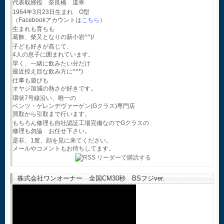
代表取締役 奈良橋 道幸
1964年3月23日生まれ O型
（Facebookアカウントは
こちら
）
生まれも育ちも
葛飾、柴又となりの新小岩^^)/
子ども好きが高じて、
4人の息子に囲まれています。
早く、一緒に飲みたい分だけ
最近控え目な飲み方に^^*)
仕事も遊びも
オヤジ加減の熱さが好きです。
環状7号線沿い、唯一の
ベンツ・ゲレンデヴァーゲン(Gクラス)専門店
買取から引取まで行います。
もちろん修理も自社認証工場完備なのでGクラスの
修理も勿論 お任せ下さい。
是非、1度、顔を見に来てください。
メールやコメントもお待ちしてます。
株式会社ワンオーナー 全国CM30秒 BSフジver.