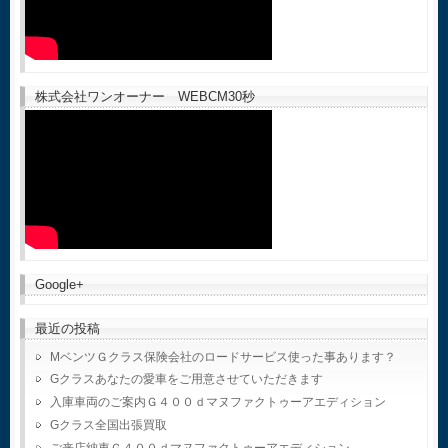
株式会社ワンオーナー WEBCM30秒
Google+
最近の投稿
MベンツＧクラス保険会社のロードサービス使った事あります？
Gクラスあなたの愛車をご用意させていただきます
入庫車両のご案内Ｇ４００ｄマヌファクトゥーアエディション
Gクラス全国出張買取
ご来店納車Ｇ４００ｄマヌファクトゥーアエディション