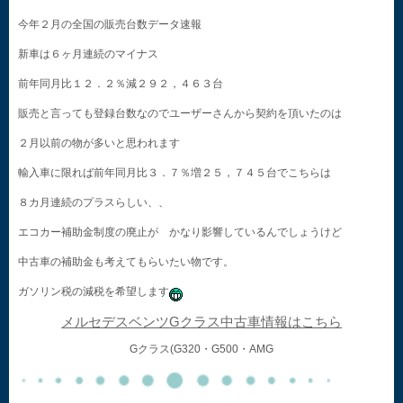
今年２月の全国の販売台数データ速報
新車は６ヶ月連続のマイナス
前年同月比１２．２％減２９２，４６３台
販売と言っても登録台数なのでユーザーさんから契約を頂いたのは
２月以前の物が多いと思われます
輸入車に限れば前年同月比３．７％増２５，７４５台でこちらは
８カ月連続のプラスらしい、、
エコカー補助金制度の廃止が かなり影響しているんでしょうけど
中古車の補助金も考えてもらいたい物です。
ガソリン税の減税を希望します
メルセデスベンツGクラス中古車情報はこちら
Gクラス(G320・G500・AMG