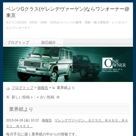
ベンツGクラス(ゲレンデヴァーゲン)ならワンオーナー@
東京
Gクラス(G320・G500・AMG G55)からベンツの修理・買取・輸入車販売・レンタカー
ならワンオーナー
ブログトップ
自己紹介
ブログトップ
>
御報告
>
業界紙より
新しい投稿 »
« 古い投稿
業界紙より
2013-04-26 (金) 10:22
御報告
ゲレンデヴァーゲン、Ｇクラス、Ｗ４６０，Ｗ４
６１、Ｗ４６３，
毎月手元に届く業界紙の中からの情報です。