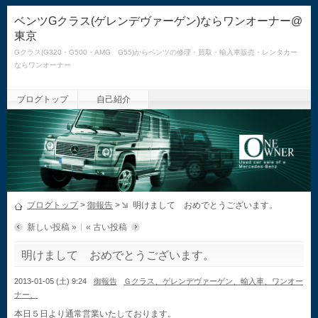
ベンツGクラス(ゲレンデヴァーゲン)ならワンオーナー@
東京
Gクラス(G320・G500・AMG G55)からベンツの修理・買取・輸入車販売・レンタカー
ならワンオーナー
ブログトップ
自己紹介
ブログトップ
>
御報告
>
明けまして おめでとうございます。
新しい投稿 »
« 古い投稿
明けまして おめでとうございます。
2013-01-05 (土) 9:24
御報告
Ｇクラス、ゲレンデヴァーゲン、輸入車、ワンオー
ナー、
本日５日より通常営業いたしております。