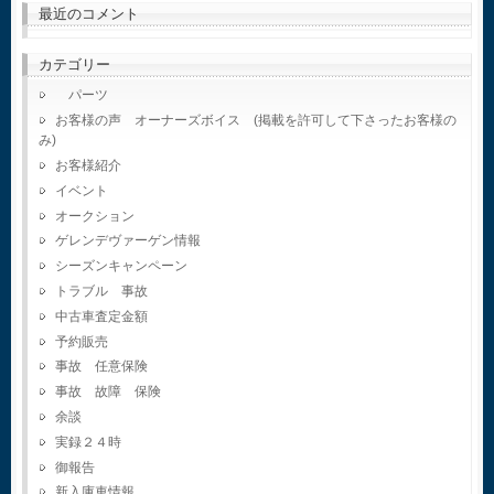
最近のコメント
カテゴリー
パーツ
お客様の声 オーナーズボイス (掲載を許可して下さったお客様の
み)
お客様紹介
イベント
オークション
ゲレンデヴァーゲン情報
シーズンキャンペーン
トラブル 事故
中古車査定金額
予約販売
事故 任意保険
事故 故障 保険
余談
実録２４時
御報告
新入庫車情報