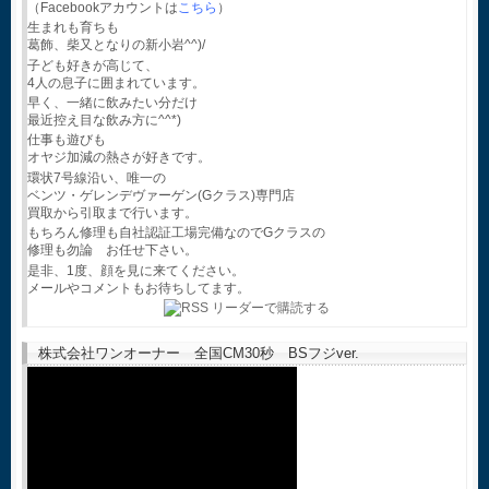
（Facebookアカウントは
こちら
）
生まれも育ちも
葛飾、柴又となりの新小岩^^)/
子ども好きが高じて、
4人の息子に囲まれています。
早く、一緒に飲みたい分だけ
最近控え目な飲み方に^^*)
仕事も遊びも
オヤジ加減の熱さが好きです。
環状7号線沿い、唯一の
ベンツ・ゲレンデヴァーゲン(Gクラス)専門店
買取から引取まで行います。
もちろん修理も自社認証工場完備なのでGクラスの
修理も勿論 お任せ下さい。
是非、1度、顔を見に来てください。
メールやコメントもお待ちしてます。
株式会社ワンオーナー 全国CM30秒 BSフジver.