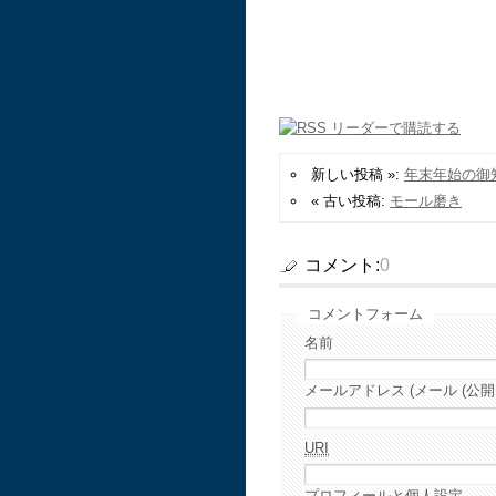
新しい投稿 »:
年末年始の御
« 古い投稿:
モール磨き
コメント:
0
コメントフォーム
名前
メールアドレス (メール (公開
URI
プロフィールと個人設定