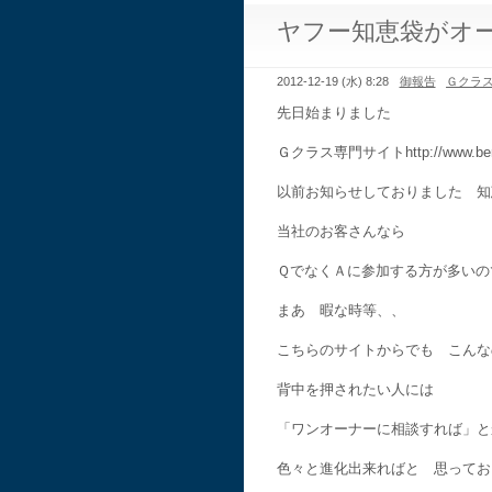
ヤフー知恵袋がオ
2012-12-19 (水) 8:28
御報告
Ｇクラ
先日始まりました
Ｇクラス専門サイトhttp://www.benz-
以前お知らせしておりました 知
当社のお客さんなら
ＱでなくＡに参加する方が多いの
まあ 暇な時等、、
こちらのサイトからでも こんな
背中を押されたい人には
「ワンオーナーに相談すれば」
色々と進化出来ればと 思ってお