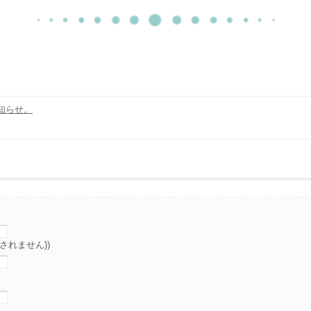
知らせ。
されません))