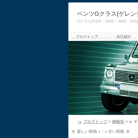
ベンツGクラス(ゲレン
Gクラス(G320・G500・AMG
ブログトップ
自己紹介
ブログトップ
>
御報告
>
ヤ
新しい投稿 »
« 古い投稿