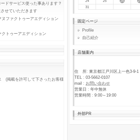
26
2
24
25
ロードサービス使った事あります？
31
意させていただきます
マヌファクトゥーアエディション
固定ページ
Profile
ァクトゥーアエディション
自己紹介
店舗案内
住 所: 東京都江戸川区上一色3-9-1
TEL : 03-5662-0107
ス (掲載を許可して下さったお客様
mail :
お問い合わせ
営業日 : 年中無休
営業時間 : 9:00～19:00
外部PR