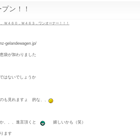
ープン！！
ス、Ｗ４６０，Ｗ４６３，ワンオーナー！！！
gelandewagen.jp/
恵袋が加わりました
ではないでしょうか
のも見れますょ 的な、、
とか、、、進言頂くと
嬉しいかも（笑）
ります