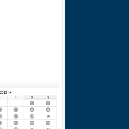
2012
»
T
F
S
S
1
2
6
7
8
9
3
14
15
16
0
21
22
23