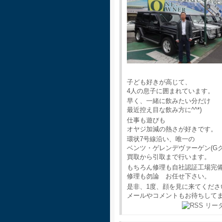
子ども好きが高じて、
4人の息子に囲まれています。
早く、一緒に飲みたい分だけ
最近控え目な飲み方に^^*)
仕事も遊びも
オヤジ加減の熱さが好きです。
環状7号線沿い、唯一の
ベンツ・ゲレンデヴァーゲン(G
買取から引取まで行います。
もちろん修理も自社認証工場完
修理も勿論 お任せ下さい。
是非、1度、顔を見に来てくださ
メールやコメントもお待ちして