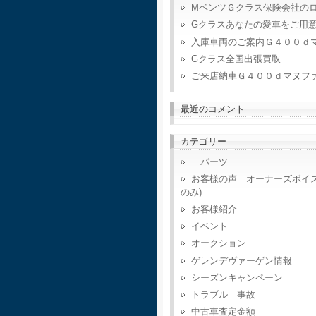
MベンツＧクラス保険会社の
Gクラスあなたの愛車をご用
入庫車両のご案内Ｇ４００ｄ
Gクラス全国出張買取
ご来店納車Ｇ４００ｄマヌフ
最近のコメント
カテゴリー
パーツ
お客様の声 オーナーズボイ
のみ)
お客様紹介
イベント
オークション
ゲレンデヴァーゲン情報
シーズンキャンペーン
トラブル 事故
中古車査定金額