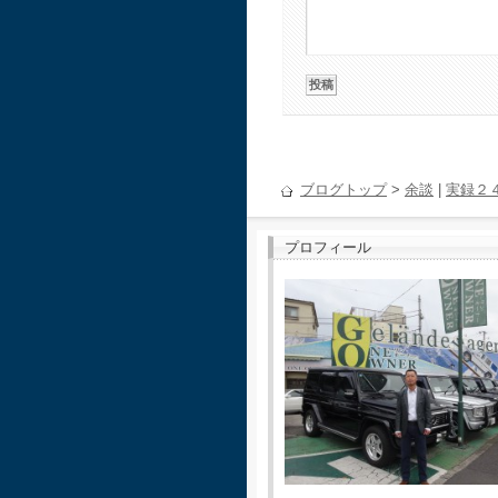
ブログトップ
>
余談
|
実録２
プロフィール