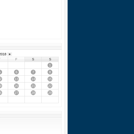
2018
»
T
F
S
S
1
5
6
7
8
2
13
14
15
9
20
21
22
6
27
28
29