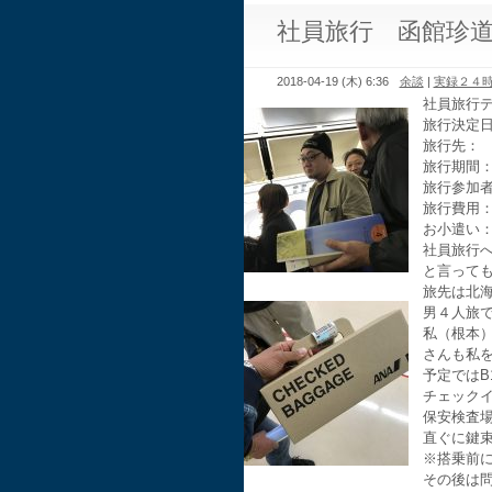
社員旅行 函館珍
2018-04-19 (木) 6:36
余談
|
実録２４
社員旅行
旅行決定日
旅行先：
旅行期間： 
旅行参加者
旅行費用
お小遣い
社員旅行
と言っても
旅先は北
男４人旅
私（根本
さんも私を
予定ではB
チェック
保
安検査
直ぐに鍵
※搭乗前に
その後は