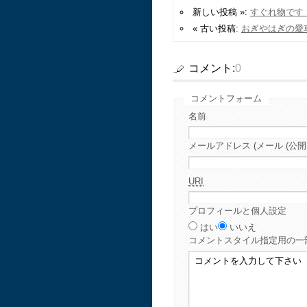
新しい投稿 »:
すぐれ物です
« 古い投稿:
おぎやはぎの愛
コメント:
0
コメントフォーム
名前
メールアドレス (メール (公開
URI
プロフィールと個人設定
はい
いいえ
コメント
スタイル指定用の一