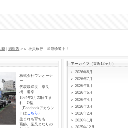
４時
|
御報告
>
社員旅行 函館珍道中！
アーカイブ（直近12ヶ月）
2026年8月
株式会社ワンオーナ
2026年7月
ー
2026年6月
代表取締役 奈良
橋 道幸
2026年5月
1964年3月23日生ま
2026年4月
れ O型
2026年3月
（Facebookアカウン
トは
こちら
）
2026年2月
生まれも育ちも
2026年1月
葛飾、柴又となりの
2025年12月