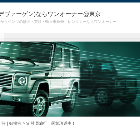
デヴァーゲン)ならワンオーナー@東京
 G55)からベンツの修理・買取・輸入車販売・レンタカーならワンオーナー
４時
|
御報告
>
社員旅行 函館珍道中！