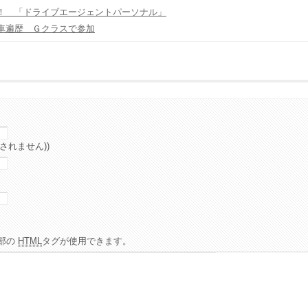
！ 「ドライブエージェントパーソナル」
車遍歴 Ｇクラスで参加
されません))
部の
HTML
タグが使用できます。