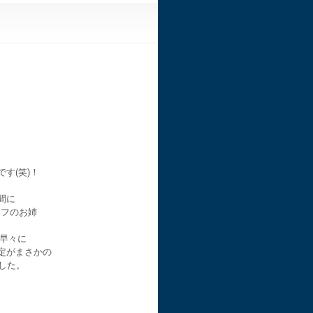
す(笑)！
間に
ッフのお姉
て早々に
定がまさかの
でした。