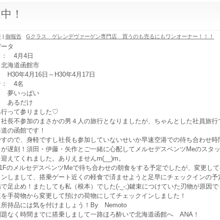
道中！
時
|
御報告
Gクラス ゲレンデヴァーゲン専門店 買うのも売るにもワンオーナー！！！
データ
： 4月4日
 北海道函館市
H30年4月16日～H30年4月17日
： 4名
： 夢いっぱい
： あるだけ
へ行って参りました♡
社長不参加のまさかの男４人の旅行となりましたが、ちゃんとした社員旅行で
海道の函館です！
ですので、身軽ですし社長も参加していないせいか早速空港での待ち合わせ時
）が遅刻！須田・伊藤・矢作とご一緒に心配してメルセデスベンツMeのスタ
迎えてくれました。ありえませんm(__)m。
1FのメルセデスベンツMeで待ち合わせの朝食をする予定でしたが、変更し
インしまして、搭乗ゲート近くの軽食で済ませようと足早にチェックインの予
場
で
足止め！またしても私（根本）でした(-_-;)鍵束につけていた刃物が原因
束を手荷物から変更して預けの荷物にしてチェックインしました！
所持品には気を付けましょう！By Nemoto
問題なく時間までに搭乗しまして一路ほろ酔いで北海道函館へ ANA！