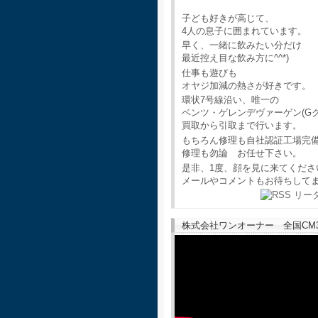
子ども好きが高じて、
4人の息子に囲まれています。
早く、一緒に飲みたい分だけ
最近控え目な飲み方に^^*)
仕事も遊びも
オヤジ加減の熱さが好きです。
環状7号線沿い、唯一の
ベンツ・ゲレンデヴァーゲン(G
買取から引取まで行います。
もちろん修理も自社認証工場完
修理も勿論 お任せ下さい。
是非、1度、顔を見に来てくださ
メールやコメントもお待ちして
株式会社ワンオーナー 全国CM30