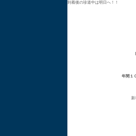
到着後の珍道中は明日へ！！
年間１
新