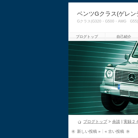
ベンツGクラス(ゲレン
Gクラス(G320・G500・AMG
ブログトップ
自己紹介
ブログトップ
>
余談
|
実録２
新しい投稿 »
« 古い投稿