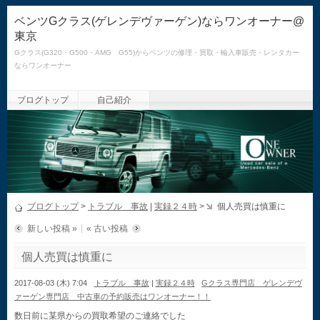
ベンツGクラス(ゲレンデヴァーゲン)ならワンオーナー@
東京
Gクラス(G320・G500・AMG G55)からベンツの修理・買取・輸入車販売・レンタカー
ならワンオーナー
ブログトップ
自己紹介
ブログトップ
>
トラブル 事故
|
実録２４時
>
個人売買は慎重に
新しい投稿 »
« 古い投稿
個人売買は慎重に
2017-08-03 (木) 7:04
トラブル 事故
|
実録２４時
Gクラス専門店 ゲレンデヴ
ァーゲン専門店 中古車の予約販売はワンオーナー！！
数日前に某県からの買取希望のご連絡でした