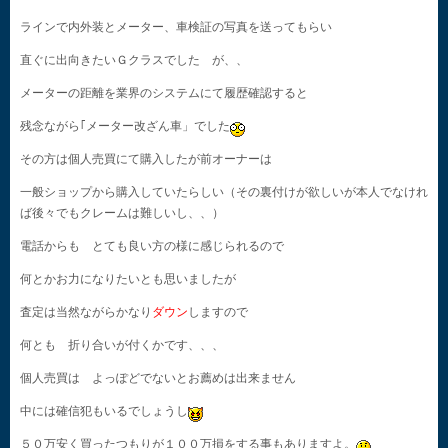
ラインで内外装とメーター、車検証の写真を送ってもらい
直ぐに出向きたいＧクラスでした が、、
メーターの距離を業界のシステムにて履歴確認すると
残念ながら｢メーター改ざん車」でした
その方は個人売買にて購入したが前オーナーは
一般ショップから購入していたらしい（その裏付けが欲しいが本人でなけれ
ば後々でもクレームは難しいし、、）
電話からも とても良い方の様に感じられるので
何とかお力になりたいとも思いましたが
査定は当然ながらかなり
ダウン
しますので
何とも 折り合いが付くかです、、、
個人売買は よっぽどでないとお薦めは出来ません
中には確信犯もいるでしょうし
５０万安く買ったつもりが１００万損をする事もありますよ。