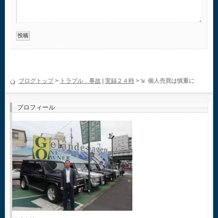
ブログトップ
>
トラブル 事故
|
実録２４時
>
個人売買は慎重に
プロフィール