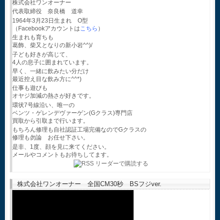
株式会社ワンオーナー
代表取締役 奈良橋 道幸
1964年3月23日生まれ O型
（Facebookアカウントは
こちら
）
生まれも育ちも
葛飾、柴又となりの新小岩^^)/
子ども好きが高じて、
4人の息子に囲まれています。
早く、一緒に飲みたい分だけ
最近控え目な飲み方に^^*)
仕事も遊びも
オヤジ加減の熱さが好きです。
環状7号線沿い、唯一の
ベンツ・ゲレンデヴァーゲン(Gクラス)専門店
買取から引取まで行います。
もちろん修理も自社認証工場完備なのでGクラスの
修理も勿論 お任せ下さい。
是非、1度、顔を見に来てください。
メールやコメントもお待ちしてます。
株式会社ワンオーナー 全国CM30秒 BSフジver.