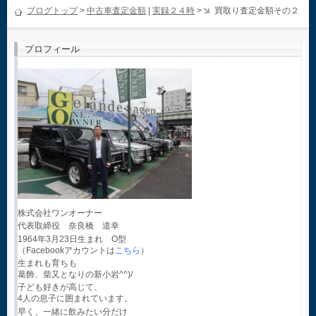
ブログトップ
>
中古車査定金額
|
実録２４時
>
買取り査定金額その２
プロフィール
株式会社ワンオーナー
代表取締役 奈良橋 道幸
1964年3月23日生まれ O型
（Facebookアカウントは
こちら
）
生まれも育ちも
葛飾、柴又となりの新小岩^^)/
子ども好きが高じて、
4人の息子に囲まれています。
早く、一緒に飲みたい分だけ