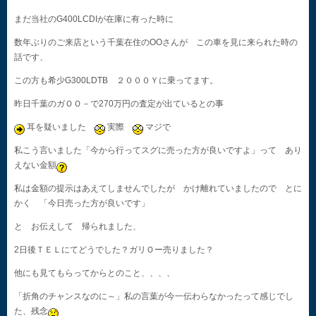
まだ当社のG400LCDIが在庫に有った時に
数年ぶりのご来店という千葉在住のOOさんが この車を見に来られた時の
話です、
この方も希少G300LDTB ２０００Ｙに乗ってます。
昨日千葉のガＯＯ－で270万円の査定が出ているとの事
耳を疑いました
実際
マジで
私こう言いました「今から行ってスグに売った方が良いですよ」って あり
えない金額
私は金額の提示はあえてしませんでしたが かけ離れていましたので とに
かく 「今日売った方が良いです」
と お伝えして 帰られました、
2日後ＴＥＬにてどうでした？ガリＯー売りました？
他にも見てもらってからとのこと、、、、
「折角のチャンスなのに～」私の言葉が今一伝わらなかったって感じでし
た、残念