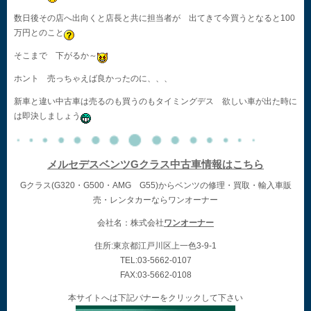
数日後その店へ出向くと店長と共に担当者が 出てきて今買うとなると100
万円とのこと
そこまで 下がるか～
ホント 売っちゃえば良かったのに、、、
新車と違い中古車は売るのも買うのもタイミングデス 欲しい車が出た時に
は即決しましょう
メルセデスベンツGクラス中古車情報はこちら
Gクラス(G320・G500・AMG G55)からベンツの修理・買取・輸入車販
売・レンタカーならワンオーナー
会社名：株式会社
ワンオーナー
住所:東京都江戸川区上一色3-9-1
TEL:03-5662-0107
FAX:03-5662-0108
本サイトへは下記バナーをクリックして下さい