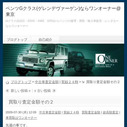
ベンツGクラス(ゲレンデヴァーゲン)ならワンオーナー@
東京
Gクラス(G320・G500・AMG G55)からベンツの修理・買取・輸入車販売・レンタカー
ならワンオーナー
ブログトップ
自己紹介
ブログトップ
>
中古車査定金額
|
実録２４時
>
買取り査定金額その２
新しい投稿 »
« 古い投稿
買取り査定金額その２
2009-07-30 (木) 12:09
中古車査定金額
|
実録２４時
買取査定金額
|
超高額査定
|
車買取はワンオーナー
先週の事です、