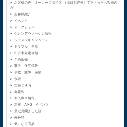
お客様の声 オーナーズボイス (掲載を許可して下さったお客様の
み)
お客様紹介
イベント
オークション
ゲレンデヴァーゲン情報
シーズンキャンペーン
トラブル 事故
中古車査定金額
予約販売
事故 任意保険
事故 故障 保険
余談
実録２４時
御報告
新入庫車情報
新車 AMG Mベンツ
最近見聞きした話
未分類
気になる商品