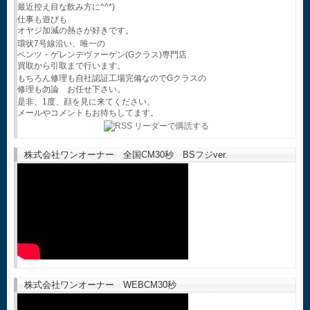
最近控え目な飲み方に^^*)
仕事も遊びも
オヤジ加減の熱さが好きです。
環状7号線沿い、唯一の
ベンツ・ゲレンデヴァーゲン(Gクラス)専門店
買取から引取まで行います。
もちろん修理も自社認証工場完備なのでGクラスの
修理も勿論 お任せ下さい。
是非、1度、顔を見に来てください。
メールやコメントもお待ちしてます。
株式会社ワンオーナー 全国CM30秒 BSフジver.
株式会社ワンオーナー WEBCM30秒