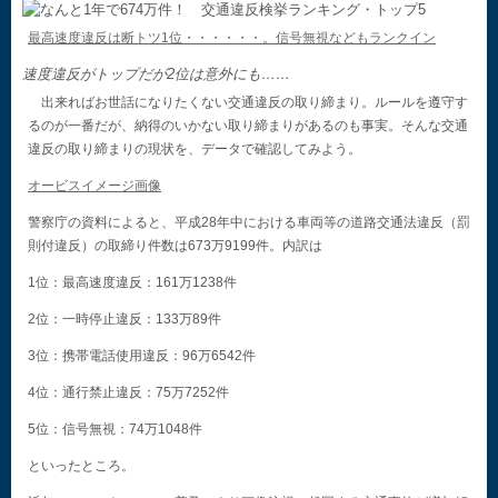
最高速度違反は断トツ1位・・・・・・。信号無視などもランクイン
速度違反がトップだが2位は意外にも……
出来ればお世話になりたくない交通違反の取り締まり。ルールを遵守す
るのが一番だが、納得のいかない取り締まりがあるのも事実。そんな交通
違反の取り締まりの現状を、データで確認してみよう。
オービスイメージ画像
警察庁の資料によると、平成28年中における車両等の道路交通法違反（罰
則付違反）の取締り件数は673万9199件。内訳は
1位：最高速度違反：161万1238件
2位：一時停止違反：133万89件
3位：携帯電話使用違反：96万6542件
4位：通行禁止違反：75万7252件
5位：信号無視：74万1048件
といったところ。