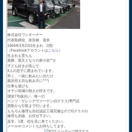
株式会社ワンオーナー
代表取締役 奈良橋 道幸
1964年3月23日生まれ O型
（Facebookアカウントは
こちら
）
生まれも育ちも
葛飾、柴又となりの新小岩^^)/
子ども好きが高じて、
4人の息子に囲まれています。
早く、一緒に飲みたい分だけ
最近控え目な飲み方に^^*)
仕事も遊びも
オヤジ加減の熱さが好きです。
環状7号線沿い、唯一の
ベンツ・ゲレンデヴァーゲン(Gクラス)専門店
買取から引取まで行います。
もちろん修理も自社認証工場完備なのでGクラスの
修理も勿論 お任せ下さい。
是非、1度、顔を見に来てください。
メールやコメントもお待ちしてます。