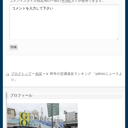
コメント
スタイル指定用の一部の
HTML
タグが使用できます。
ブログトップ
>
余談
>
昨年の交通違反ランキング 「yahooニュースよ
り」
プロフィール