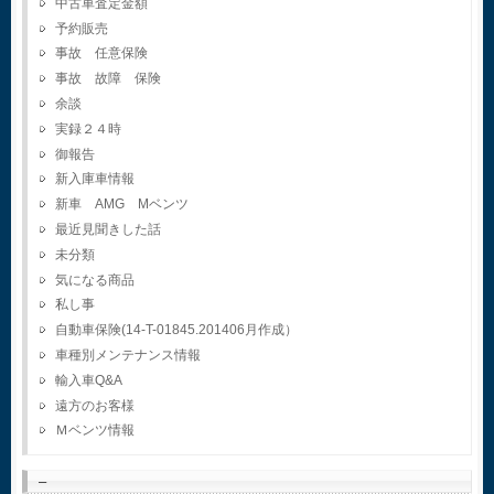
中古車査定金額
予約販売
事故 任意保険
事故 故障 保険
余談
実録２４時
御報告
新入庫車情報
新車 AMG Mベンツ
最近見聞きした話
未分類
気になる商品
私し事
自動車保険(14-T-01845.201406月作成）
車種別メンテナンス情報
輸入車Q&A
遠方のお客様
Ｍベンツ情報
–