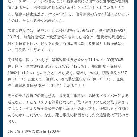
近年、スマートフォンの普及により画像注視に起因する交通事故が増加傾
向にあるため、携帯電話使用等の取締りはとくに力を入れているとのこ
と。駐停車禁止違反は、25万4316件で、信号無視の方が3倍近く多いとい
うのは、かなり意外な結果だった。
悪質な違反では、酒酔い・酒気帯び運転が2万6423件、無免許運転が2万
1317件。無免許運転又は飲酒運転を検挙した場合は、違反者の周辺者に
対する捜査も行い、違反を助長する周辺者に対する取締りも積極的に行
い、再発防止に努めている。
高速道路に限っていえば、最高速度違反が全体の71.1％で、39万8345
件。以下、車両通行帯違反が6万7890（12.1％）、車間距離不保持が
6690件（1.2％）といったところが続く。恐ろしいのは、積載違反の837
件（0.1％）と並んで、酒酔い、酒気帯び運転が326件（0.1％）、無免
許・無資格運転が788件（0.1％）もあること！
先日の東名高速での走行妨害・追突死亡事故や、高齢者ドライバーによる
逆走など、新たなリスクも顕著になる中、取り締まりのための取り締まり
ではなく、何より安全最優先の取り締まりのあり方を、研究し直す時期に
あるのかもしれない。なお、死亡事故の原因となった交通違反は下記のと
おり。
1位：安全運転義務違反 1963件