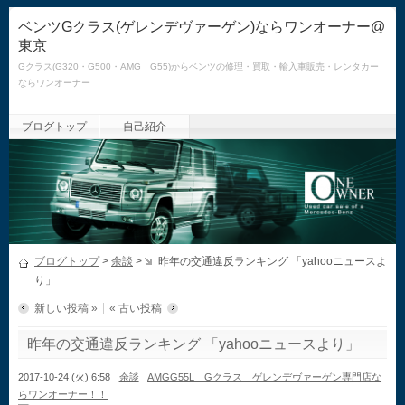
ベンツGクラス(ゲレンデヴァーゲン)ならワンオーナー@
東京
Gクラス(G320・G500・AMG G55)からベンツの修理・買取・輸入車販売・レンタカー
ならワンオーナー
ブログトップ
自己紹介
ブログトップ
>
余談
>
昨年の交通違反ランキング 「yahooニュースよ
り」
新しい投稿 »
« 古い投稿
昨年の交通違反ランキング 「yahooニュースより」
2017-10-24 (火) 6:58
余談
AMGG55L Gクラス ゲレンデヴァーゲン専門店な
らワンオーナー！！