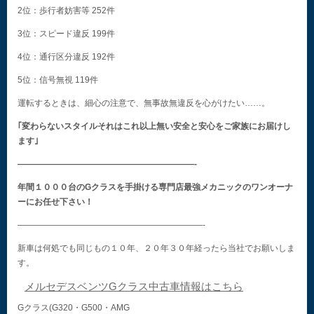
2位：歩行者妨害等 252件
3位：スピード違反 199件
4位：通行区分違反 192件
5位：信号無視 119件
運転するときは、細心の注意で、無事故無違反を心がけたい……。
｢変わらないスタイルそれはこれ以上無い安全と安心をご家族にお届けし
ます｣
—————————————————————-
年間１０００台のGクラスを手掛ける専門店最強メカニックのワンオーナ
ーにお任せ下さい！
——————————————————————-
新車は何処でも同じもの１０年、２０年３０年経ったら当社でお願いしま
す。
メルセデスベンツGクラス中古車情報はこちら
Gクラス(G320・G500・AMG