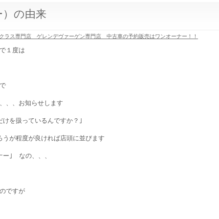
ー）の由来
クラス専門店 ゲレンデヴァーゲン専門店 中古車の予約販売はワンオーナー！！
で１度は
で
、、、お知らせします
だけを扱っているんですか？｣
だろうが程度が良ければ店頭に並びます
ナー｣ なの、、、
のですが