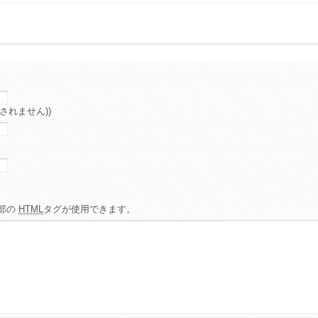
されません))
部の
HTML
タグが使用できます。