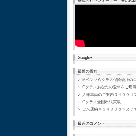
株式会社ワンオーナー WEBCM
Google+
最近の投稿
MベンツＧクラス保険会社の
Gクラスあなたの愛車をご用
入庫車両のご案内Ｇ４００ｄ
Gクラス全国出張買取
ご来店納車Ｇ４００ｄマヌフ
最近のコメント