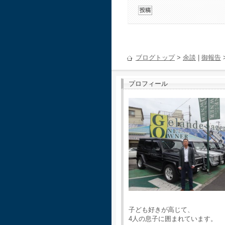
ブログトップ
>
余談
|
御報告
プロフィール
子ども好きが高じて、
4人の息子に囲まれています。