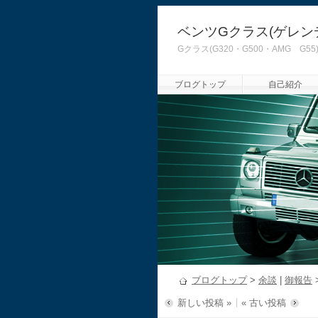
ベンツGクラス(ゲレン
Gクラス(G320・G500・AMG
ブログトップ
自己紹介
ブログトップ
>
余談
|
御報告
新しい投稿 »
« 古い投稿