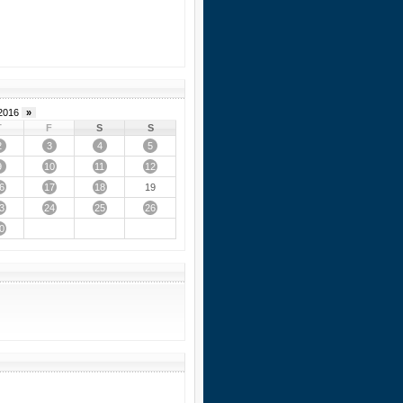
2016
»
T
F
S
S
2
3
4
5
9
10
11
12
6
17
18
19
3
24
25
26
0