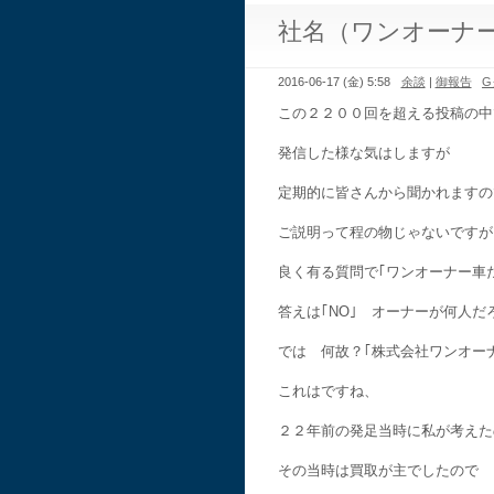
社名（ワンオーナ
2016-06-17 (金) 5:58
余談
|
御報告
G
この２２００回を超える投稿の中
発信した様な気はしますが
定期的に皆さんから聞かれますの
ご説明って程の物じゃないですが
良く有る質問で｢ワンオーナー車
答えは｢NO｣ オーナーが何人
では 何故？｢株式会社ワンオー
これはですね、
２２年前の発足当時に私が考えた
その当時は買取が主でしたので