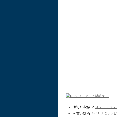
新しい投稿 »:
ステンメッシ
« 古い投稿:
G350ｄにラッ