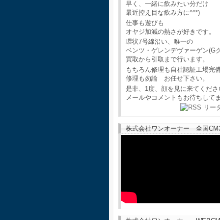
早く、一緒に飲みたい分だけ
最近控え目な飲み方に^^*)
仕事も遊びも
オヤジ加減の熱さが好きです。
環状7号線沿い、唯一の
ベンツ・ゲレンデヴァーゲン(G
買取から引取まで行います。
もちろん修理も自社認証工場完
修理も勿論 お任せ下さい。
是非、1度、顔を見に来てくださ
メールやコメントもお待ちして
株式会社ワンオーナー 全国CM30