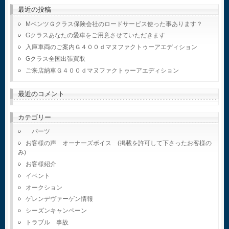
最近の投稿
MベンツＧクラス保険会社のロードサービス使った事あります？
Gクラスあなたの愛車をご用意させていただきます
入庫車両のご案内Ｇ４００ｄマヌファクトゥーアエディション
Gクラス全国出張買取
ご来店納車Ｇ４００ｄマヌファクトゥーアエディション
最近のコメント
カテゴリー
パーツ
お客様の声 オーナーズボイス (掲載を許可して下さったお客様の
み)
お客様紹介
イベント
オークション
ゲレンデヴァーゲン情報
シーズンキャンペーン
トラブル 事故