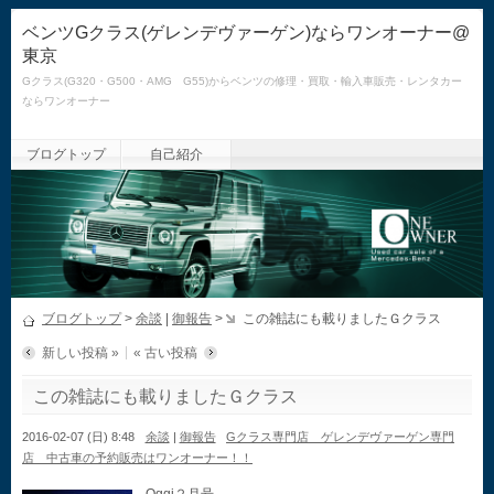
ベンツGクラス(ゲレンデヴァーゲン)ならワンオーナー@
東京
Gクラス(G320・G500・AMG G55)からベンツの修理・買取・輸入車販売・レンタカー
ならワンオーナー
ブログトップ
自己紹介
ブログトップ
>
余談
|
御報告
>
この雑誌にも載りましたＧクラス
新しい投稿 »
« 古い投稿
この雑誌にも載りましたＧクラス
2016-02-07 (日) 8:48
余談
|
御報告
Gクラス専門店 ゲレンデヴァーゲン専門
店 中古車の予約販売はワンオーナー！！