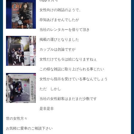
Oggi２月号
女性向けの雑誌のようで、
存知あげませんでしたが
当社のレンタカーを借りて頂き
掲載の運びとなりました
カップルは勿論ですが
女性だけでもＧは絵になりますねぇ
この様な雑誌に取り上げられる事じたい
女性から指示を受けている事なんでしょう
ただ しかし
当社の女性顧客はまだまだ少数です
是非是非
世の女性方々
お気軽に愛車のご相談下さい