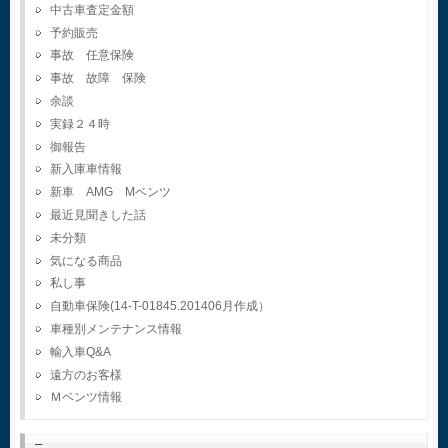
中古車査定金額
予約販売
事故 任意保険
事故 故障 保険
余談
実録２４時
御報告
新入庫車情報
新車 AMG Mベンツ
最近見聞きした話
未分類
気になる商品
私し事
自動車保険(14-T-01845.201406月作成）
車種別メンテナンス情報
輸入車Q&A
遠方のお客様
Ｍベンツ情報
–