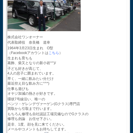
株式会社ワンオーナー
代表取締役 奈良橋 道幸
1964年3月23日生まれ O型
（Facebookアカウントは
こちら
）
生まれも育ちも
葛飾、柴又となりの新小岩^^)/
子ども好きが高じて、
4人の息子に囲まれています。
早く、一緒に飲みたい分だけ
最近控え目な飲み方に^^*)
仕事も遊びも
オヤジ加減の熱さが好きです。
環状7号線沿い、唯一の
ベンツ・ゲレンデヴァーゲン(Gクラス)専門店
買取から引取まで行います。
もちろん修理も自社認証工場完備なのでGクラスの
修理も勿論 お任せ下さい。
是非、1度、顔を見に来てください。
メールやコメントもお待ちしてます。