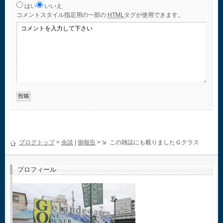
はい
いいえ
コメント
スタイル指定用の一部の
HTML
タグが使用できます。
ブログトップ
>
余談
|
御報告
>
この雑誌にも載りましたＧクラス
プロフィール