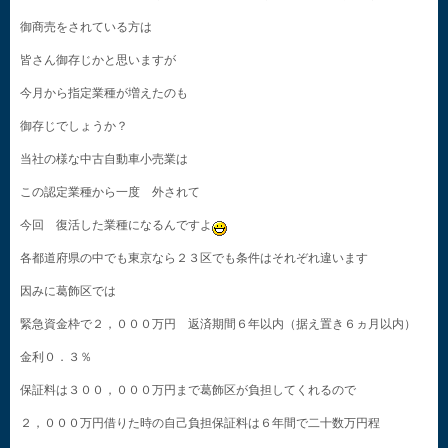
御商売をされている方は
皆さん御存じかと思いますが
今月から指定業種が増えたのも
御存じでしょうか？
当社の様な中古自動車小売業は
この認定業種から一度 外されて
今回 復活した業種になるんですよ
各都道府県の中でも東京なら２３区でも条件はそれぞれ違います
因みに葛飾区では
緊急資金枠で２，０００万円 返済期間６年以内（据え置き６ヵ月以内）
金利０．３％
保証料は３００，０００万円まで葛飾区が負担してくれるので
２，０００万円借りた時の自己負担保証料は６年間で二十数万円程