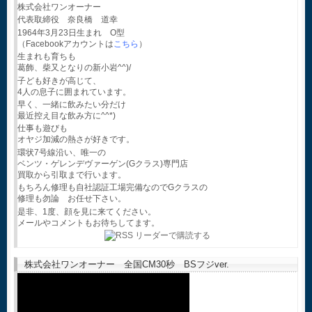
株式会社ワンオーナー
代表取締役 奈良橋 道幸
1964年3月23日生まれ O型
（Facebookアカウントは
こちら
）
生まれも育ちも
葛飾、柴又となりの新小岩^^)/
子ども好きが高じて、
4人の息子に囲まれています。
早く、一緒に飲みたい分だけ
最近控え目な飲み方に^^*)
仕事も遊びも
オヤジ加減の熱さが好きです。
環状7号線沿い、唯一の
ベンツ・ゲレンデヴァーゲン(Gクラス)専門店
買取から引取まで行います。
もちろん修理も自社認証工場完備なのでGクラスの
修理も勿論 お任せ下さい。
是非、1度、顔を見に来てください。
メールやコメントもお待ちしてます。
株式会社ワンオーナー 全国CM30秒 BSフジver.