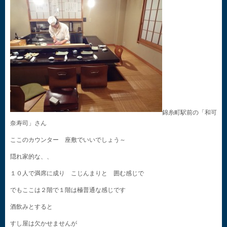
錦糸町駅前の「和可
奈寿司」さん
ここのカウンター 座敷でいいでしょう～
隠れ家的な、、
１０人で満席に成り こじんまりと 囲む感じで
でもここは２階で１階は極普通な感じです
酒飲みとすると
すし屋は欠かせませんが