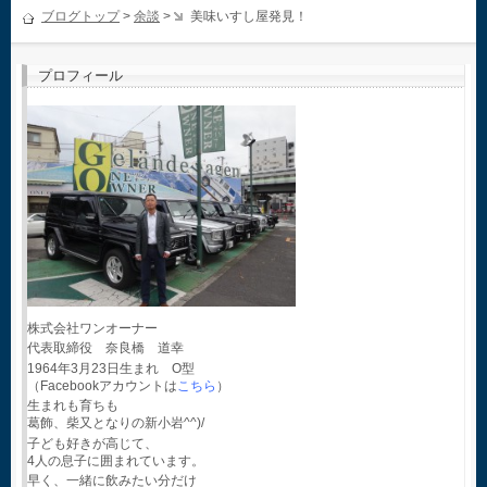
ブログトップ
>
余談
>
美味いすし屋発見！
プロフィール
株式会社ワンオーナー
代表取締役 奈良橋 道幸
1964年3月23日生まれ O型
（Facebookアカウントは
こちら
）
生まれも育ちも
葛飾、柴又となりの新小岩^^)/
子ども好きが高じて、
4人の息子に囲まれています。
早く、一緒に飲みたい分だけ