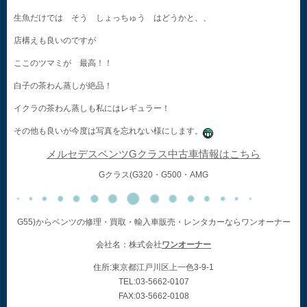
生魚だけでは そう しょっちゅう はどうかと、、
店構えも良いのですが
ここのツマミが 最高！！
白子の茶わん蒸しが絶品！
イクラの茶わん蒸しも私にはレギュラー！
その他も良いが今度は写真を忘れない様にします。
メルセデスベンツGクラス中古車情報はこちら
Gクラス(G320・G500・AMG
G55)からベンツの修理・買取・輸入車販売・レンタカーならワンオーナー
会社名：株式会社
ワンオーナー
住所:東京都江戸川区上一色3-9-1
TEL:03-5662-0107
FAX:03-5662-0108