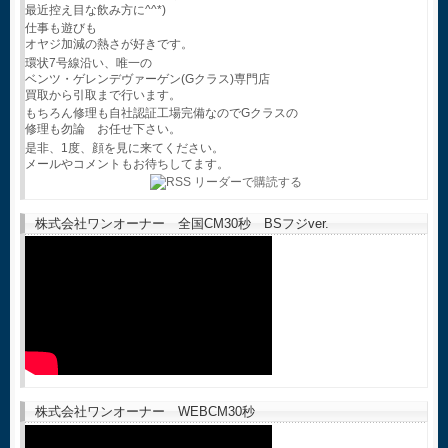
最近控え目な飲み方に^^*)
仕事も遊びも
オヤジ加減の熱さが好きです。
環状7号線沿い、唯一の
ベンツ・ゲレンデヴァーゲン(Gクラス)専門店
買取から引取まで行います。
もちろん修理も自社認証工場完備なのでGクラスの
修理も勿論 お任せ下さい。
是非、1度、顔を見に来てください。
メールやコメントもお待ちしてます。
株式会社ワンオーナー 全国CM30秒 BSフジver.
株式会社ワンオーナー WEBCM30秒