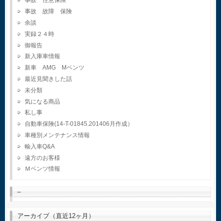
事故 任意保険
事故 故障 保険
余談
実録２４時
御報告
新入庫車情報
新車 AMG Mベンツ
最近見聞きした話
未分類
気になる商品
私し事
自動車保険(14-T-01845.201406月作成）
車種別メンテナンス情報
輸入車Q&A
遠方のお客様
Ｍベンツ情報
–
アーカイブ（直近12ヶ月）