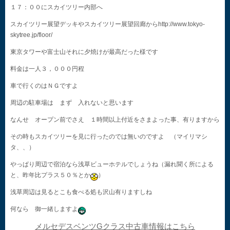
１７：００にスカイツリー内部へ
スカイツリー展望デッキやスカイツリー展望回廊からhttp://www.tokyo-
skytree.jp/floor/
東京タワーや富士山それに夕焼けが最高だった様です
料金は一人３，０００円程
車で行くのはＮＧですよ
周辺の駐車場は まず 入れないと思います
なんせ オープン前でさえ １時間以上付近をさまよった事、有りますから
その時もスカイツリーを見に行ったのでは無いのですよ （マイリマシ
タ、、）
やっぱり周辺で宿泊なら浅草ビューホテルでしょうね（漏れ聞く所による
と、昨年比プラス５０％とか
）
浅草周辺は見るとこも食べる処も沢山有りますしね
何なら 御一緒しますよ
メルセデスベンツGクラス中古車情報はこちら