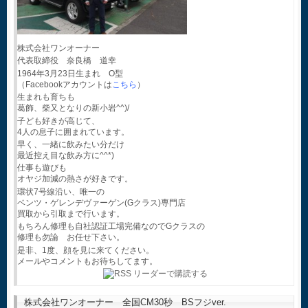
株式会社ワンオーナー
代表取締役 奈良橋 道幸
1964年3月23日生まれ O型
（Facebookアカウントは
こちら
）
生まれも育ちも
葛飾、柴又となりの新小岩^^)/
子ども好きが高じて、
4人の息子に囲まれています。
早く、一緒に飲みたい分だけ
最近控え目な飲み方に^^*)
仕事も遊びも
オヤジ加減の熱さが好きです。
環状7号線沿い、唯一の
ベンツ・ゲレンデヴァーゲン(Gクラス)専門店
買取から引取まで行います。
もちろん修理も自社認証工場完備なのでGクラスの
修理も勿論 お任せ下さい。
是非、1度、顔を見に来てください。
メールやコメントもお待ちしてます。
株式会社ワンオーナー 全国CM30秒 BSフジver.