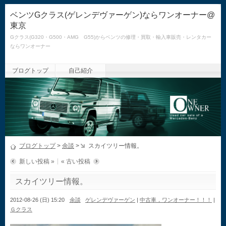
ベンツGクラス(ゲレンデヴァーゲン)ならワンオーナー@
東京
Gクラス(G320・G500・AMG G55)からベンツの修理・買取・輸入車販売・レンタカー
ならワンオーナー
ブログトップ
自己紹介
ブログトップ
>
余談
>
スカイツリー情報。
新しい投稿 »
« 古い投稿
スカイツリー情報。
2012-08-26 (日) 15:20
余談
ゲレンデヴァーゲン
|
中古車，ワンオーナー！！！
|
Ｇクラス