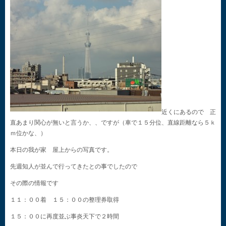
近くにあるので 正
直あまり関心が無いと言うか、、ですが（車で１５分位、直線距離なら５ｋ
ｍ位かな、）
本日の我が家 屋上からの写真です。
先週知人が並んで行ってきたとの事でしたので
その際の情報です
１１：００着 １５：００の整理券取得
１５：００に再度並ぶ事炎天下で２時間