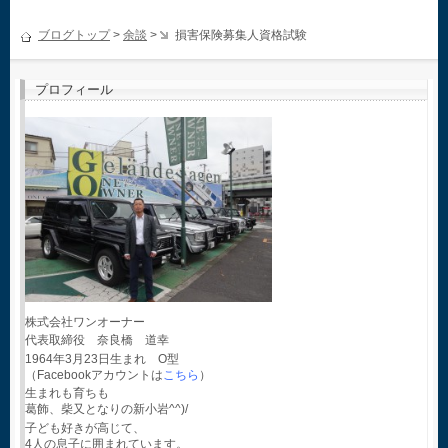
ブログトップ
>
余談
>
損害保険募集人資格試験
プロフィール
株式会社ワンオーナー
代表取締役 奈良橋 道幸
1964年3月23日生まれ O型
（Facebookアカウントは
こちら
）
生まれも育ちも
葛飾、柴又となりの新小岩^^)/
子ども好きが高じて、
4人の息子に囲まれています。