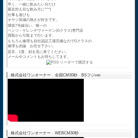
早く、一緒に飲みたい分だけ
最近控え目な飲み方に^^*)
仕事も遊びも
オヤジ加減の熱さが好きです。
環状7号線沿い、唯一の
ベンツ・ゲレンデヴァーゲン(Gクラス)専門店
買取から引取まで行います。
もちろん修理も自社認証工場完備なのでGクラスの
修理も勿論 お任せ下さい。
是非、1度、顔を見に来てください。
メールやコメントもお待ちしてます。
株式会社ワンオーナー 全国CM30秒 BSフジver.
株式会社ワンオーナー WEBCM30秒