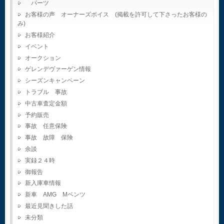
パーツ
お客様の声 オーナーズボイス (掲載を許可して下さったお客様の
み)
お客様紹介
イベント
オークション
ゲレンデヴァーゲン情報
シーズンキャンペーン
トラブル 事故
中古車査定金額
予約販売
事故 任意保険
事故 故障 保険
余談
実録２４時
御報告
新入庫車情報
新車 AMG Mベンツ
最近見聞きした話
未分類