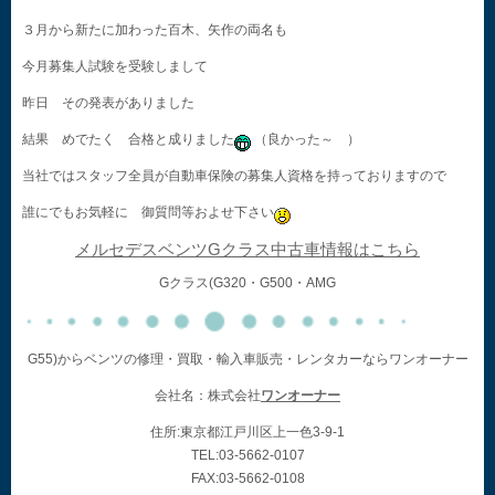
３月から新たに加わった百木、矢作の両名も
今月募集人試験を受験しまして
昨日 その発表がありました
結果 めでたく 合格と成りました
（良かった～ ）
当社ではスタッフ全員が自動車保険の募集人資格を持っておりますので
誰にでもお気軽に 御質問等およせ下さい
メルセデスベンツGクラス中古車情報はこちら
Gクラス(G320・G500・AMG
G55)からベンツの修理・買取・輸入車販売・レンタカーならワンオーナー
会社名：株式会社
ワンオーナー
住所:東京都江戸川区上一色3-9-1
TEL:03-5662-0107
FAX:03-5662-0108