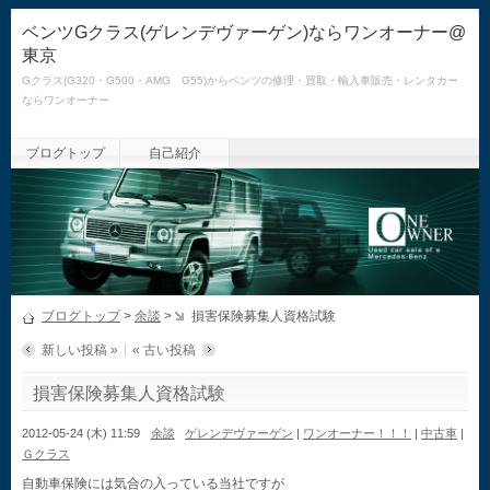
ベンツGクラス(ゲレンデヴァーゲン)ならワンオーナー@
東京
Gクラス(G320・G500・AMG G55)からベンツの修理・買取・輸入車販売・レンタカー
ならワンオーナー
ブログトップ
自己紹介
ブログトップ
>
余談
>
損害保険募集人資格試験
新しい投稿 »
« 古い投稿
損害保険募集人資格試験
2012-05-24 (木) 11:59
余談
ゲレンデヴァーゲン
|
ワンオーナー！！！
|
中古車
|
Ｇクラス
自動車保険には気合の入っている当社ですが