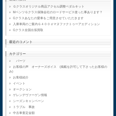
Ｇクラスオリジナル商品アクセル調整ペダルキット
MベンツＧクラス保険会社のロードサービス使った事あります？
Gクラスあなたの愛車をご用意させていただきます
入庫車両のご案内Ｇ４００ｄマヌファクトゥーアエディション
Gクラス全国出張買取
最近のコメント
カテゴリー
パーツ
お客様の声 オーナーズボイス (掲載を許可して下さったお客様の
み)
お客様紹介
イベント
オークション
ゲレンデヴァーゲン情報
シーズンキャンペーン
トラブル 事故
中古車査定金額