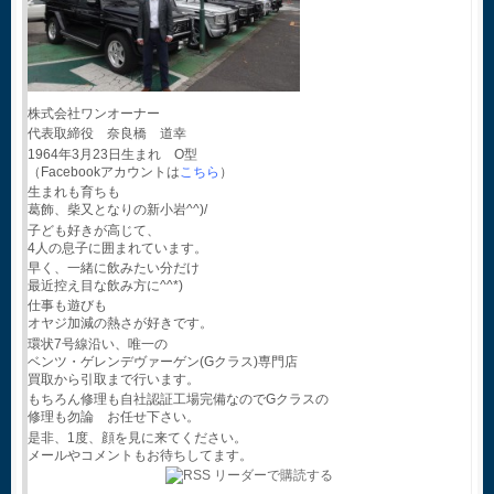
株式会社ワンオーナー
代表取締役 奈良橋 道幸
1964年3月23日生まれ O型
（Facebookアカウントは
こちら
）
生まれも育ちも
葛飾、柴又となりの新小岩^^)/
子ども好きが高じて、
4人の息子に囲まれています。
早く、一緒に飲みたい分だけ
最近控え目な飲み方に^^*)
仕事も遊びも
オヤジ加減の熱さが好きです。
環状7号線沿い、唯一の
ベンツ・ゲレンデヴァーゲン(Gクラス)専門店
買取から引取まで行います。
もちろん修理も自社認証工場完備なのでGクラスの
修理も勿論 お任せ下さい。
是非、1度、顔を見に来てください。
メールやコメントもお待ちしてます。