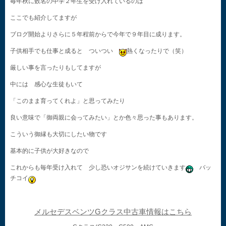
毎年秋に数名の中学２年生を受け入れているのは
ここでも紹介してますが
ブログ開始よりさらに５年程前からで今年で９年目に成ります。
子供相手でも仕事と成ると ついつい
熱くなったりで（笑）
厳しい事を言ったりもしてますが
中には 感心な生徒もいて
「このまま育ってくれよ」と思ってみたり
良い意味で「御両親に会ってみたい」とか色々思った事もあります。
こういう御縁も大切にしたい物です
基本的に子供が大好きなので
これからも毎年受け入れて 少し恐いオジサンを続けていきます
バッ
チコイ
メルセデスベンツGクラス中古車情報はこちら