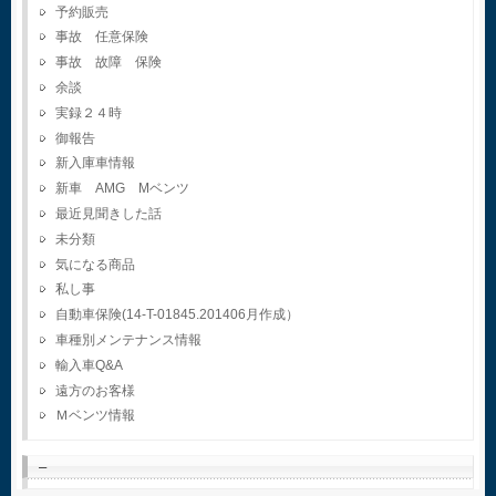
予約販売
事故 任意保険
事故 故障 保険
余談
実録２４時
御報告
新入庫車情報
新車 AMG Mベンツ
最近見聞きした話
未分類
気になる商品
私し事
自動車保険(14-T-01845.201406月作成）
車種別メンテナンス情報
輸入車Q&A
遠方のお客様
Ｍベンツ情報
–