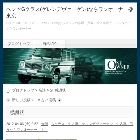
ベンツGクラス(ゲレンデヴァーゲン)ならワンオーナー@
東京
Gクラス(G320・G500・AMG G55)からベンツの修理・買取・輸入車販売・レンタカー
ならワンオーナー
ブログトップ
自己紹介
ブログトップ
>
余談
>
感謝状
新しい投稿 »
« 古い投稿
感謝状
2012-04-03 (火) 9:52
余談
Ｇクラス 中古車 ゲレンデヴァーゲン 中古車 買
うならワンオーナー！！！