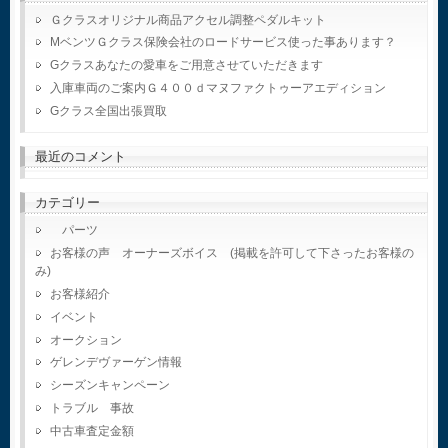
Ｇクラスオリジナル商品アクセル調整ペダルキット
MベンツＧクラス保険会社のロードサービス使った事あります？
Gクラスあなたの愛車をご用意させていただきます
入庫車両のご案内Ｇ４００ｄマヌファクトゥーアエディション
Gクラス全国出張買取
最近のコメント
カテゴリー
パーツ
お客様の声 オーナーズボイス (掲載を許可して下さったお客様の
み)
お客様紹介
イベント
オークション
ゲレンデヴァーゲン情報
シーズンキャンペーン
トラブル 事故
中古車査定金額