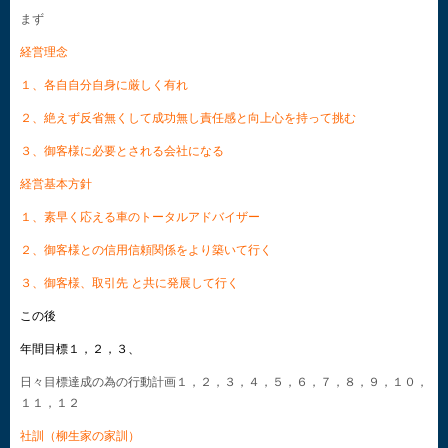
まず
経営理念
１、各自自分自身に厳しく有れ
２、絶えず反省無くして成功無し責任感と向上心を持って挑む
３、御客様に必要とされる会社になる
経営基本方針
１、素早く応える車のトータルアドバイザー
２、御客様との信用信頼関係をより築いて行く
３、御客様、取引先 と共に発展して行く
この後
年間目標１，２，３、
日々目標達成の為の行動計画１，２，３，４，５，６，７，８，９，１０，
１１，１２
社訓（柳生家の家訓）