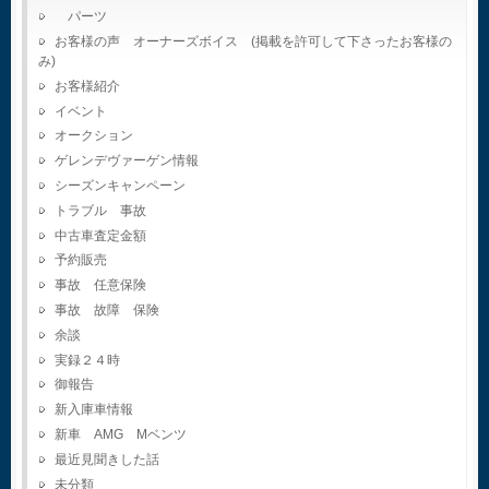
パーツ
お客様の声 オーナーズボイス (掲載を許可して下さったお客様の
み)
お客様紹介
イベント
オークション
ゲレンデヴァーゲン情報
シーズンキャンペーン
トラブル 事故
中古車査定金額
予約販売
事故 任意保険
事故 故障 保険
余談
実録２４時
御報告
新入庫車情報
新車 AMG Mベンツ
最近見聞きした話
未分類