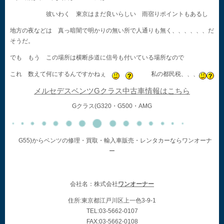
彼いわく 東京はまだ良いらしい 雨宿りポイントもあるし
地方の夜などは 真っ暗闇で明かりの無い所で人通りも無く、、、、、、だ
そうだ。
でも もう この場所は横断歩道に信号も付いている場所なので
これ 数えて何にするんですかねぇ
私の都民税、、、
メルセデスベンツGクラス中古車情報はこちら
Gクラス(G320・G500・AMG
G55)からベンツの修理・買取・輸入車販売・レンタカーならワンオーナ
ー
会社名：株式会社
ワンオーナー
住所:東京都江戸川区上一色3-9-1
TEL:03-5662-0107
FAX:03-5662-0108