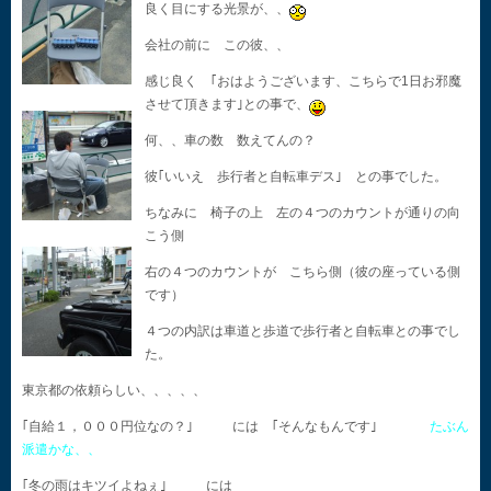
良く目にする光景が、、
会社の前に この彼、、
感じ良く ｢おはようございます、こちらで1日お邪魔
させて頂きます｣との事で、
何、、車の数 数えてんの？
彼｢いいえ 歩行者と自転車デス｣ との事でした。
ちなみに 椅子の上 左の４つのカウントが通りの向
こう側
右の４つのカウントが こちら側（彼の座っている側
です）
４つの内訳は車道と歩道で歩行者と自転車との事でし
た。
東京都の依頼らしい、、、、、
｢自給１，０００円位なの？｣ には ｢そんなもんです｣
たぶん
派遣かな、、
｢冬の雨はキツイよねぇ｣ には