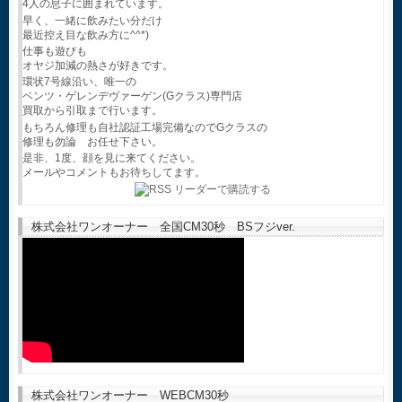
4人の息子に囲まれています。
早く、一緒に飲みたい分だけ
最近控え目な飲み方に^^*)
仕事も遊びも
オヤジ加減の熱さが好きです。
環状7号線沿い、唯一の
ベンツ・ゲレンデヴァーゲン(Gクラス)専門店
買取から引取まで行います。
もちろん修理も自社認証工場完備なのでGクラスの
修理も勿論 お任せ下さい。
是非、1度、顔を見に来てください。
メールやコメントもお待ちしてます。
株式会社ワンオーナー 全国CM30秒 BSフジver.
株式会社ワンオーナー WEBCM30秒