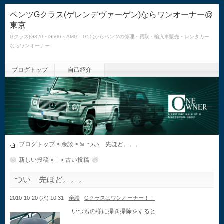
ベンツGクラス(ゲレンデヴァーゲン)ならワンオーナー@
東京
Gクラス(G320・G500・AMG G55)からベンツの修理・買取・輸入車販売・レンタカー
ならワンオーナー
ブログトップ
自己紹介
ブログトップ
>
余談
>
つい 先ほど。。。
新しい投稿 »
« 古い投稿
つい 先ほど。。。
2010-10-20 (水) 10:31
余談
Gクラスはワンオーナー！！
いつもの様に掃き掃除をすると