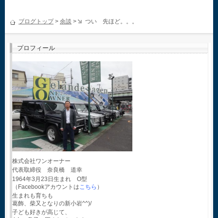
ブログトップ
>
余談
>
つい 先ほど。。。
プロフィール
株式会社ワンオーナー
代表取締役 奈良橋 道幸
1964年3月23日生まれ O型
（Facebookアカウントは
こちら
）
生まれも育ちも
葛飾、柴又となりの新小岩^^)/
子ども好きが高じて、