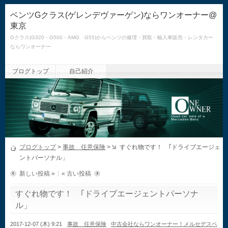
ベンツGクラス(ゲレンデヴァーゲン)ならワンオーナー@
東京
Gクラス(G320・G500・AMG G55)からベンツの修理・買取・輸入車販売・レンタカー
ならワンオーナー
ブログトップ
自己紹介
ブログトップ
>
事故 任意保険
>
すぐれ物です！ ｢ドライブエージェ
ントパーソナル」
新しい投稿 »
« 古い投稿
すぐれ物です！ ｢ドライブエージェントパーソナ
ル」
2017-12-07 (木) 9:21
事故 任意保険
中古会社ならワンオーナー！メルセデスベ