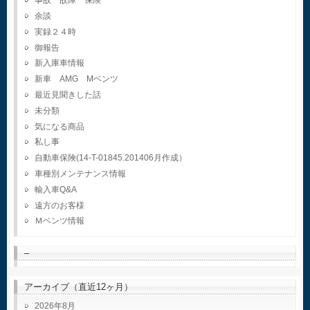
事故 故障 保険
余談
実録２４時
御報告
新入庫車情報
新車 AMG Mベンツ
最近見聞きした話
未分類
気になる商品
私し事
自動車保険(14-T-01845.201406月作成）
車種別メンテナンス情報
輸入車Q&A
遠方のお客様
Ｍベンツ情報
–
アーカイブ（直近12ヶ月）
2026年8月