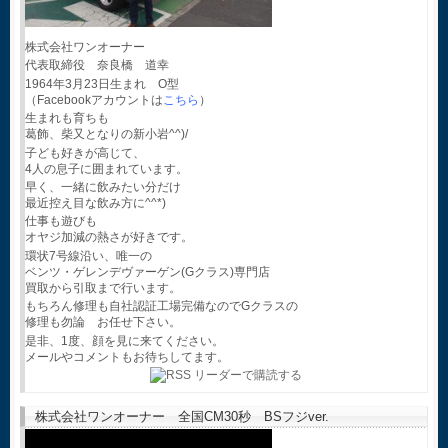
株式会社ワンオーナー
代表取締役 奈良橋 道幸
1964年3月23日生まれ O型
（Facebookアカウントは
こちら
）
生まれも育ちも
葛飾、柴又となりの新小岩^^)/
子ども好きが高じて、
4人の息子に囲まれています。
早く、一緒に飲みたい分だけ
最近控え目な飲み方に^^*)
仕事も遊びも
オヤジ加減の熱さが好きです。
環状7号線沿い、唯一の
ベンツ・ゲレンデヴァーゲン(Gクラス)専門店
買取から引取まで行います。
もちろん修理も自社認証工場完備なのでGクラスの
修理も勿論 お任せ下さい。
是非、1度、顔を見に来てください。
メールやコメントもお待ちしてます。
株式会社ワンオーナー 全国CM30秒 BSフジver.