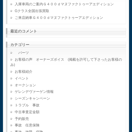
入庫車両のご案内Ｇ４００ｄマヌファクトゥーアエディション
Gクラス全国出張買取
ご来店納車Ｇ４００ｄマヌファクトゥーアエディション
最近のコメント
カテゴリー
パーツ
お客様の声 オーナーズボイス (掲載を許可して下さったお客様の
み)
お客様紹介
イベント
オークション
ゲレンデヴァーゲン情報
シーズンキャンペーン
トラブル 事故
中古車査定金額
予約販売
事故 任意保険