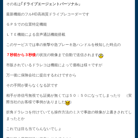
その名は
｢ドライブエージェントパーソナル」
最新機能のフルHD高画質ドライブレコーダーです
ＧＰＳでの位置特定機能
ＬＴＥ機能による音声通話機能搭載
このサービスでは車の衝撃や急ブレーキ急ハンドルを検知した時点の
７秒前から３秒後
の状況の映像まで自動で送信されます
市販されているドラレコは機能によって価格は様々ですが
万一後に保険会社に提出するわけですから
その手間が要らなくなる訳です
相手が赤信号無視でも証拠が無くては５０：５０になってしまったり （実
際当社のお客様で事例がありました
）
折角ドラレコを付けていても操作方法のミスで事故の映像が上書きされてし
まったとか
これでは目も当てらんないでしょ