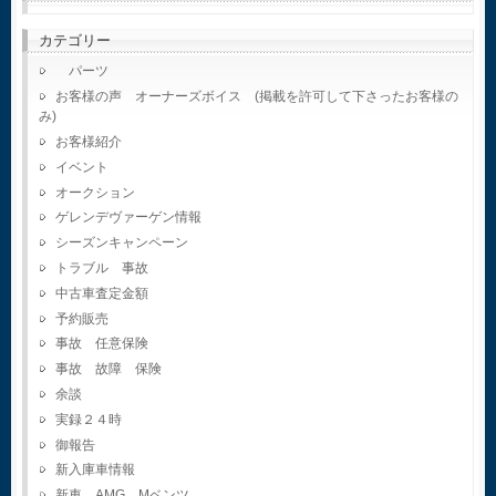
カテゴリー
パーツ
お客様の声 オーナーズボイス (掲載を許可して下さったお客様の
み)
お客様紹介
イベント
オークション
ゲレンデヴァーゲン情報
シーズンキャンペーン
トラブル 事故
中古車査定金額
予約販売
事故 任意保険
事故 故障 保険
余談
実録２４時
御報告
新入庫車情報
新車 AMG Mベンツ