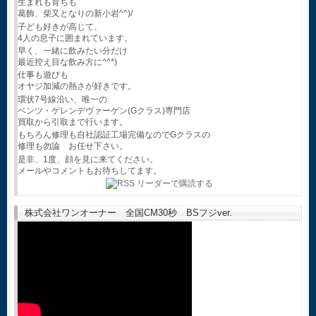
生まれも育ちも
葛飾、柴又となりの新小岩^^)/
子ども好きが高じて、
4人の息子に囲まれています。
早く、一緒に飲みたい分だけ
最近控え目な飲み方に^^*)
仕事も遊びも
オヤジ加減の熱さが好きです。
環状7号線沿い、唯一の
ベンツ・ゲレンデヴァーゲン(Gクラス)専門店
買取から引取まで行います。
もちろん修理も自社認証工場完備なのでGクラスの
修理も勿論 お任せ下さい。
是非、1度、顔を見に来てください。
メールやコメントもお待ちしてます。
株式会社ワンオーナー 全国CM30秒 BSフジver.