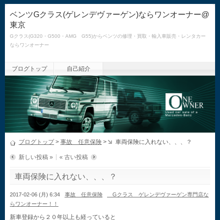
ベンツGクラス(ゲレンデヴァーゲン)ならワンオーナー@
東京
Gクラス(G320・G500・AMG G55)からベンツの修理・買取・輸入車販売・レンタカー
ならワンオーナー
ブログトップ
自己紹介
ブログトップ
>
事故 任意保険
>
車両保険に入れない、、、？
新しい投稿 »
« 古い投稿
車両保険に入れない、、、？
2017-02-06 (月) 6:34
事故 任意保険
Gクラス ゲレンデヴァーゲン専門店な
らワンオーナー！！
新車登録から２０年以上も経っていると