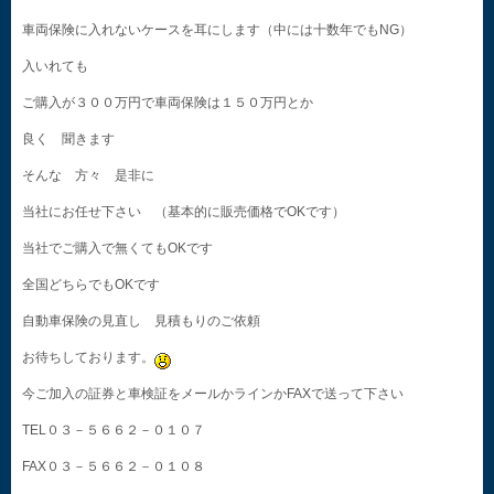
車両保険に入れないケースを耳にします（中には十数年でもNG）
入いれても
ご購入が３００万円で車両保険は１５０万円とか
良く 聞きます
そんな 方々 是非に
当社にお任せ下さい （基本的に販売価格でOKです）
当社でご購入で無くてもOKです
全国どちらでもOKです
自動車保険の見直し 見積もりのご依頼
お待ちしております。
今ご加入の証券と車検証をメールかラインかFAXで送って下さい
TEL０３－５６６２－０１０７
FAX０３－５６６２－０１０８