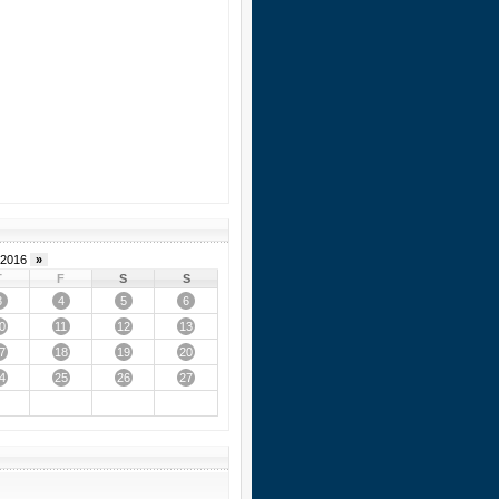
2016
»
T
F
S
S
3
4
5
6
0
11
12
13
7
18
19
20
4
25
26
27