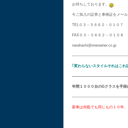
お待ちしております。
今ご加入の証券と車検証をメール
TEL０３－５６６２－０１０７
FAX０３－５６６２－０１０８
narahashi@oneowner.co.jp
———————————————
｢変わらないスタイルそれはこれ
———————————————
年間１０００台のGクラスを手掛
———————————————
新車は何処でも同じもの１０年、