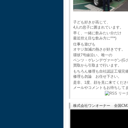
子ども好きが高じて、
4人の息子に囲まれています。
早く、一緒に飲みたい分だけ
最近控え目な飲み方に^^*)
仕事も遊びも
オヤジ加減の熱さが好きです。
環状7号線沿い、唯一の
ベンツ・ゲレンデヴァーゲン(G
買取から引取まで行います。
もちろん修理も自社認証工場完
修理も勿論 お任せ下さい。
是非、1度、顔を見に来てくださ
メールやコメントもお待ちして
株式会社ワンオーナー 全国CM30