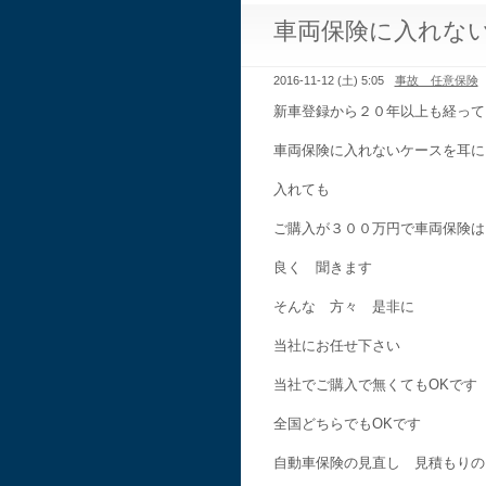
車両保険に入れな
2016-11-12 (土) 5:05
事故 任意保険
新車登録から２０年以上も経って
車両保険に入れないケースを耳に
入れても
ご購入が３００万円で車両保険は
良く 聞きます
そんな 方々 是非に
当社にお任せ下さい
当社でご購入で無くてもOKです
全国どちらでもOKです
自動車保険の見直し 見積もりの