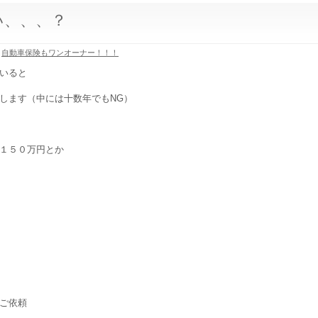
い、、、？
自動車保険もワンオーナー！！！
いると
します（中には十数年でもNG）
１５０万円とか
ご依頼