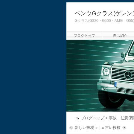
ベンツGクラス(ゲレン
Gクラス(G320・G500・AMG
ブログトップ
自己紹介
ブログトップ
>
事故 任意保
新しい投稿 »
« 古い投稿