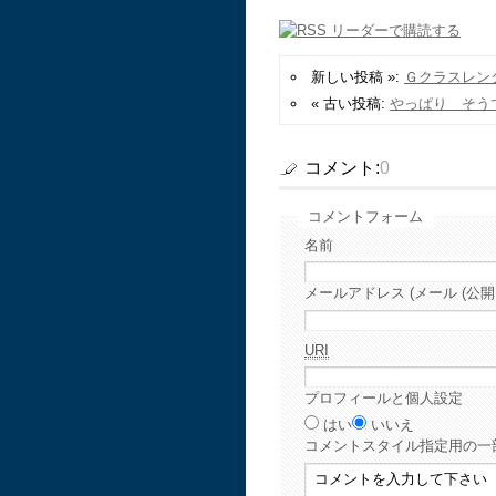
新しい投稿 »:
Ｇクラスレ
« 古い投稿:
やっぱり そう
コメント:
0
コメントフォーム
名前
メールアドレス (メール (公開
URI
プロフィールと個人設定
はい
いいえ
コメント
スタイル指定用の一