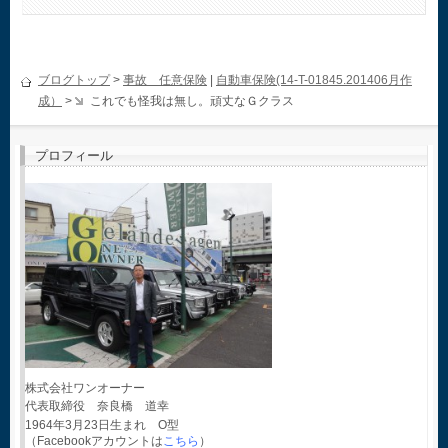
ブログトップ
>
事故 任意保険
|
自動車保険(14-T-01845.201406月作
成）
>
これでも怪我は無し。頑丈なＧクラス
プロフィール
株式会社ワンオーナー
代表取締役 奈良橋 道幸
1964年3月23日生まれ O型
（Facebookアカウントは
こちら
）