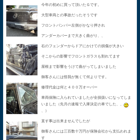
今年の初めに買って頂いたＧです。
大型車両との事故だったそうです
フロントバンパー左側がかなり押され
アンダーカバーまで大きく曲がり、、
右のフェンダーからドアにかけての損傷が大きい
そこからの影響でフロントガラスも割れてます
屋根まで影響をうけて曲がってしまいました
御客さんには怪我が無くて何よりです。
修理代金は何と４００万オーバー
車両保険に入られていましたが全損扱いになってしま
いました（先月の速報で入庫決定の車でした、、
、）
直す事は出来ませんでしたが
御客さんには三百数十万円が保険会社から支払われま
す