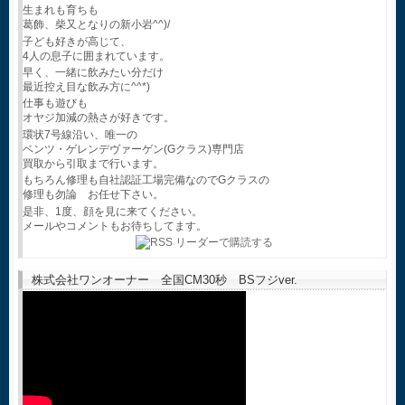
生まれも育ちも
葛飾、柴又となりの新小岩^^)/
子ども好きが高じて、
4人の息子に囲まれています。
早く、一緒に飲みたい分だけ
最近控え目な飲み方に^^*)
仕事も遊びも
オヤジ加減の熱さが好きです。
環状7号線沿い、唯一の
ベンツ・ゲレンデヴァーゲン(Gクラス)専門店
買取から引取まで行います。
もちろん修理も自社認証工場完備なのでGクラスの
修理も勿論 お任せ下さい。
是非、1度、顔を見に来てください。
メールやコメントもお待ちしてます。
株式会社ワンオーナー 全国CM30秒 BSフジver.