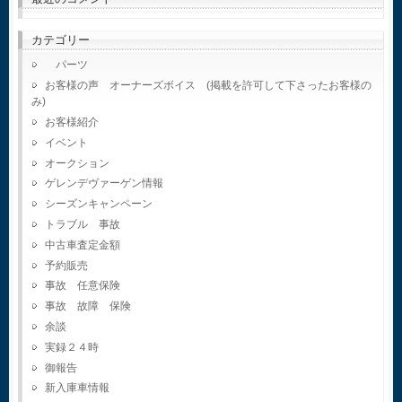
カテゴリー
パーツ
お客様の声 オーナーズボイス (掲載を許可して下さったお客様の
み)
お客様紹介
イベント
オークション
ゲレンデヴァーゲン情報
シーズンキャンペーン
トラブル 事故
中古車査定金額
予約販売
事故 任意保険
事故 故障 保険
余談
実録２４時
御報告
新入庫車情報