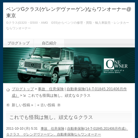
ベンツGクラス(ゲレンデヴァーゲン)ならワンオーナー@
東京
Gクラス(G320・G500・AMG G55)からベンツの修理・買取・輸入車販売・レンタカー
ならワンオーナー
ブログトップ
自己紹介
ブログトップ
>
事故 任意保険
|
自動車保険(14-T-01845.201406月作
成）
>
これでも怪我は無し。頑丈なＧクラス
新しい投稿 »
« 古い投稿
これでも怪我は無し。頑丈なＧクラス
2011-10-10 (月) 5:31
事故 任意保険
|
自動車保険(14-T-01845.201406月作成）
Ｇクラス ゲレンデヴァーゲン、自動車保険ならワンオーナー