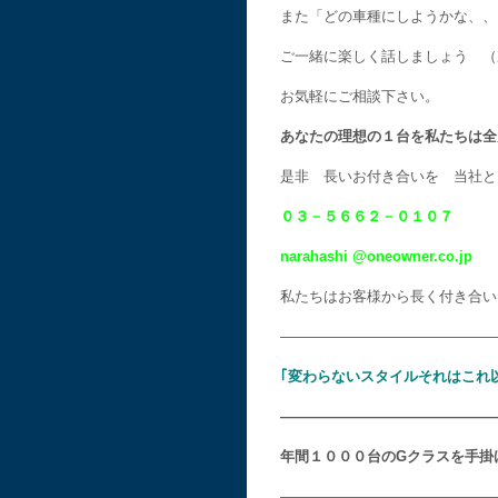
また「どの車種にしようかな、、
ご一緒に楽しく話しましょう （
お気軽にご相談下さい。
あなたの理想の１台を私たちは全
是非 長いお付き合いを 当社と
０３－５６６２－０１０７
narahashi @oneowner.co.jp
私たちはお客様から長く付き合い
———————————————
｢変わらないスタイルそれはこれ
———————————————
年間１０００台のGクラスを手掛
———————————————