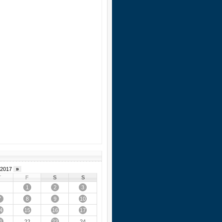
2017
»
T
F
S
S
1
2
3
7
8
9
10
4
15
16
17
1
23
22
24