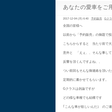
あなたの愛車をご
2017-12-04 (月) 6:40
予約販売
Gク
全国の皆様へ
以前から「予約販売」の御題で投
こちらからすると 当たり前で大
意外と 「えぇ、、そんな事して
反響を頂くんですよね、、
つい前回もそんな御連絡を頂いた
定期的に書かせてもらいます。
Gクラスは勿論ですが
どの様な車種でも結構です
｢こんな車が欲しいんだ｣ のご