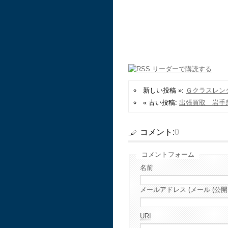
新しい投稿 »:
Ｇクラスレ
« 古い投稿:
出張買取 岩手
コメント:
0
コメントフォーム
名前
メールアドレス (メール (公開
URI