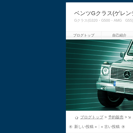
ベンツGクラス(ゲレン
Gクラス(G320・G500・AMG
ブログトップ
自己紹介
ブログトップ
>
予約販売
>
新しい投稿 »
« 古い投稿