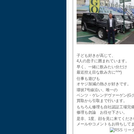
子ども好きが高じて、
4人の息子に囲まれています。
早く、一緒に飲みたい分だけ
最近控え目な飲み方に^^*)
仕事も遊びも
オヤジ加減の熱さが好きです。
環状7号線沿い、唯一の
ベンツ・ゲレンデヴァーゲン(G
買取から引取まで行います。
もちろん修理も自社認証工場完
修理も勿論 お任せ下さい。
是非、1度、顔を見に来てくださ
メールやコメントもお待ちして