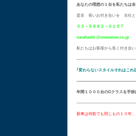
あなたの理想の１台を私たちは全
是非 長いお付き合いを 当社と
０３－５６６２－０１０７
narahashi @oneowner.co.jp
私たちはお客様から長く付き合い
———————————————
｢変わらないスタイルそれはこれ
———————————————
年間１０００台のGクラスを手掛
———————————————
新車は何処でも同じもの１０年、