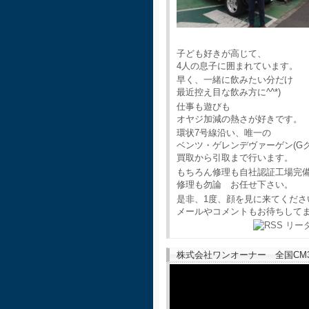
子ども好きが高じて、
4人の息子に囲まれています。
早く、一緒に飲みたい分だけ
最近控え目な飲み方に^^*)
仕事も遊びも
オヤジ加減の熱さが好きです。
環状7号線沿い、唯一の
ベンツ・ゲレンデヴァーゲン(G
買取から引取まで行います。
もちろん修理も自社認証工場完
修理も勿論 お任せ下さい。
是非、1度、顔を見に来てくださ
メールやコメントもお待ちして
株式会社ワンオーナー 全国CM30