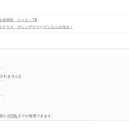
出張買取 カイエンTB
Ｇクラス ゲレンデヴァーゲンならお任せ！
されません))
部の
HTML
タグが使用できます。