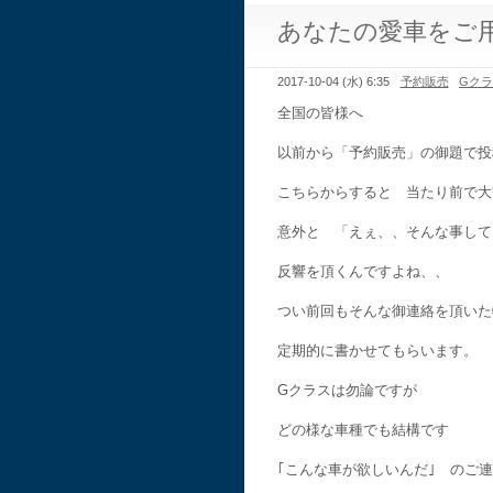
あなたの愛車をご
2017-10-04 (水) 6:35
予約販売
Gク
全国の皆様へ
以前から「予約販売」の御題で投
こちらからすると 当たり前で大
意外と 「えぇ、、そんな事して
反響を頂くんですよね、、
つい前回もそんな御連絡を頂いた
定期的に書かせてもらいます。
Gクラスは勿論ですが
どの様な車種でも結構です
｢こんな車が欲しいんだ｣ のご