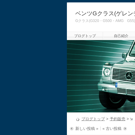
ベンツGクラス(ゲレン
Gクラス(G320・G500・AMG
ブログトップ
自己紹介
ブログトップ
>
予約販売
>
新しい投稿 »
« 古い投稿