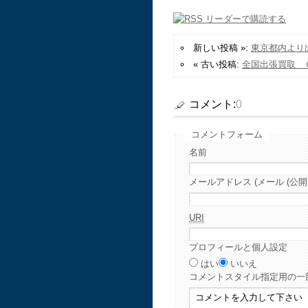
新しい投稿 »:
東京都内より
« 古い投稿:
全国出張買取 
コメント:
0
コメントフォーム
名前
メールアドレス (メール (公開
URI
プロフィールと個人設定
はい
いいえ
コメント
スタイル指定用の一