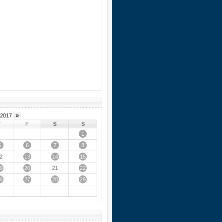
2017
»
T
F
S
S
1
5
6
7
8
13
14
15
2
9
20
22
21
6
27
28
29