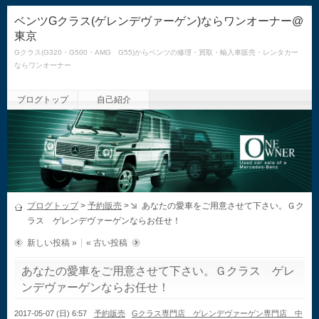
ベンツGクラス(ゲレンデヴァーゲン)ならワンオーナー@
東京
Gクラス(G320・G500・AMG G55)からベンツの修理・買取・輸入車販売・レンタカー
ならワンオーナー
ブログトップ
自己紹介
ブログトップ
>
予約販売
>
あなたの愛車をご用意させて下さい。Ｇク
ラス ゲレンデヴァーゲンならお任せ！
新しい投稿 »
« 古い投稿
あなたの愛車をご用意させて下さい。Ｇクラス ゲレ
ンデヴァーゲンならお任せ！
2017-05-07 (日) 6:57
予約販売
Gクラス専門店 ゲレンデヴァーゲン専門店 中