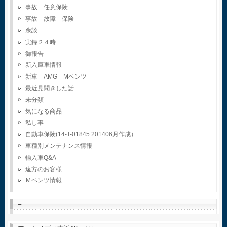
事故 任意保険
事故 故障 保険
余談
実録２４時
御報告
新入庫車情報
新車 AMG Mベンツ
最近見聞きした話
未分類
気になる商品
私し事
自動車保険(14-T-01845.201406月作成）
車種別メンテナンス情報
輸入車Q&A
遠方のお客様
Ｍベンツ情報
–