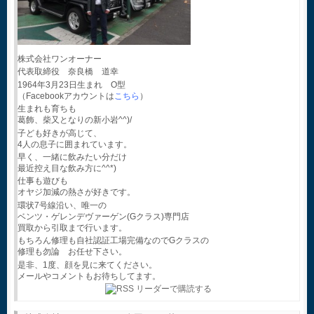
株式会社ワンオーナー
代表取締役 奈良橋 道幸
1964年3月23日生まれ O型
（Facebookアカウントは
こちら
）
生まれも育ちも
葛飾、柴又となりの新小岩^^)/
子ども好きが高じて、
4人の息子に囲まれています。
早く、一緒に飲みたい分だけ
最近控え目な飲み方に^^*)
仕事も遊びも
オヤジ加減の熱さが好きです。
環状7号線沿い、唯一の
ベンツ・ゲレンデヴァーゲン(Gクラス)専門店
買取から引取まで行います。
もちろん修理も自社認証工場完備なのでGクラスの
修理も勿論 お任せ下さい。
是非、1度、顔を見に来てください。
メールやコメントもお待ちしてます。