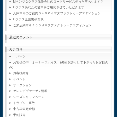
MベンツＧクラス保険会社のロードサービス使った事あります？
Gクラスあなたの愛車をご用意させていただきます
入庫車両のご案内Ｇ４００ｄマヌファクトゥーアエディション
Gクラス全国出張買取
ご来店納車Ｇ４００ｄマヌファクトゥーアエディション
最近のコメント
カテゴリー
パーツ
お客様の声 オーナーズボイス (掲載を許可して下さったお客様の
み)
お客様紹介
イベント
オークション
ゲレンデヴァーゲン情報
シーズンキャンペーン
トラブル 事故
中古車査定金額
予約販売