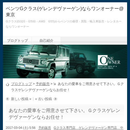
ベンツGクラス(ゲレンデヴァーゲン)ならワンオーナー@
東京
Gクラス(G320・G500・AMG G55)からベンツの修理・買取・輸入車販売・レンタカー
ならワンオーナー
ブログトップ
自己紹介
ブログトップ
>
予約販売
>
あなたの愛車をご用意させて下さい。Ｇク
ラスゲレンデヴァーゲンならお任せ！
新しい投稿 »
« 古い投稿
あなたの愛車をご用意させて下さい。Ｇクラスゲレン
デヴァーゲンならお任せ！
2017-03-04 (土) 5:56
予約販売
Gクラス専門店 ゲレンデヴァーゲン専門店 中