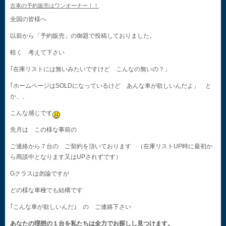
古車の予約販売はワンオーナー！！
全国の皆様へ
以前から「予約販売」の御題で投稿しておりました。
軽く 考えて下さい
｢在庫リストには無いみたいですけど こんなの無いの？」
｢ホームページはSOLDになっているけど あんな車が欲しいんだよ」 と
か、、
こんな感じです
先月は この様な事前の
ご連絡から７台の ご契約を頂いております （在庫リストUP時に最初か
ら商談中となります又はUPされずです）
Gクラスは勿論ですが
どの様な車種でも結構です
｢こんな車が欲しいんだ｣ の ご連絡下さい
あなたの理想の１台を私たちは全力でお探しし見つけます。