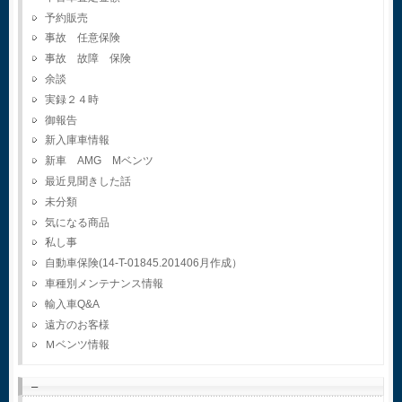
予約販売
事故 任意保険
事故 故障 保険
余談
実録２４時
御報告
新入庫車情報
新車 AMG Mベンツ
最近見聞きした話
未分類
気になる商品
私し事
自動車保険(14-T-01845.201406月作成）
車種別メンテナンス情報
輸入車Q&A
遠方のお客様
Ｍベンツ情報
–