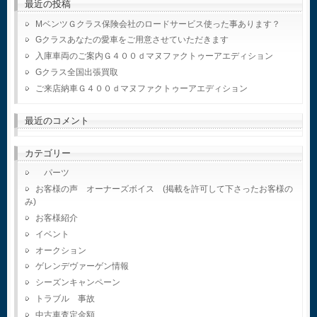
最近の投稿
MベンツＧクラス保険会社のロードサービス使った事あります？
Gクラスあなたの愛車をご用意させていただきます
入庫車両のご案内Ｇ４００ｄマヌファクトゥーアエディション
Gクラス全国出張買取
ご来店納車Ｇ４００ｄマヌファクトゥーアエディション
最近のコメント
カテゴリー
パーツ
お客様の声 オーナーズボイス (掲載を許可して下さったお客様の
み)
お客様紹介
イベント
オークション
ゲレンデヴァーゲン情報
シーズンキャンペーン
トラブル 事故
中古車査定金額