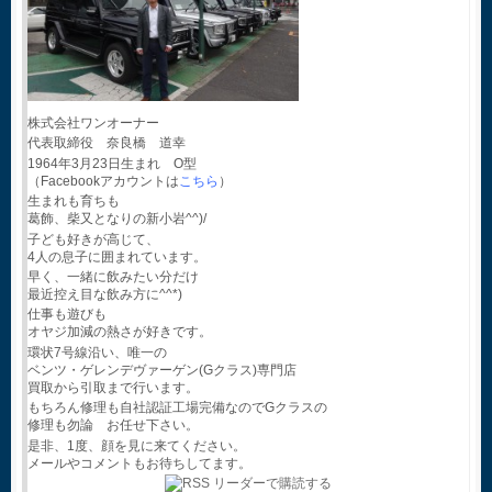
株式会社ワンオーナー
代表取締役 奈良橋 道幸
1964年3月23日生まれ O型
（Facebookアカウントは
こちら
）
生まれも育ちも
葛飾、柴又となりの新小岩^^)/
子ども好きが高じて、
4人の息子に囲まれています。
早く、一緒に飲みたい分だけ
最近控え目な飲み方に^^*)
仕事も遊びも
オヤジ加減の熱さが好きです。
環状7号線沿い、唯一の
ベンツ・ゲレンデヴァーゲン(Gクラス)専門店
買取から引取まで行います。
もちろん修理も自社認証工場完備なのでGクラスの
修理も勿論 お任せ下さい。
是非、1度、顔を見に来てください。
メールやコメントもお待ちしてます。